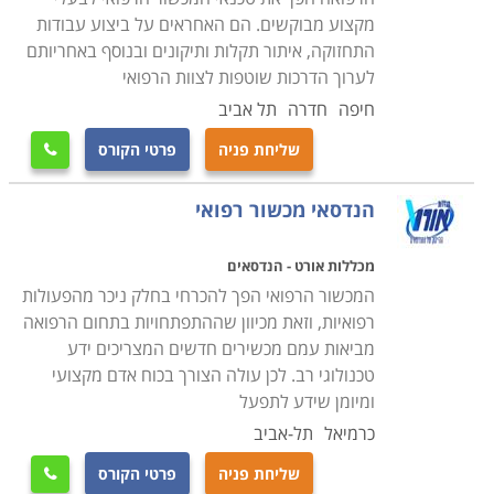
פעם הדרכות אישיות או מרוכזות לצוות הרפואי והמנהלתי
מקצוע מבוקשים. הם האחראים על ביצוע עבודות
בנוגע לשימוש הנכון והמדוייק בציוד.
התחזוקה, איתור תקלות ותיקונים ובנוסף באחריותם
לערוך הדרכות שוטפות לצוות הרפואי
הבדל נוסף ומהותי בין טכנאי רגיל לטכנאי ציוד רפואי הוא
חיפה
חדרה
תל אביב
כמובן זהות ומהות המעסיק. אם טכנאי סטנדרטי פועל בדרך
שליחת פניה
פרטי הקורס

כלל במעבדות פרטיות, במתן שירות נייד בתור עצמאי, או
כשכיר בשירות לקוחות יבואן מסויים, הרי שהטכנאי הרפואי
הנדסאי מכשור רפואי
עובד עבור ארגונים מענף הרפואה, אשר מאופיין במשכורות
גבוהות יותר הן בסקטור הציבורי והן בזה הפרטי, ובתנאי
מכללות אורט - הנדסאים
העסקה עדיפים. חלק ממסלולי הלימוד אפילו נערכים
המכשור הרפואי הפך להכרחי בחלק ניכר מהפעולות
בשיתוף ארגונים רפואיים כמו בתי חולים, אשר רואים בהם
רפואיות, וזאת מכיוון שההתפתחויות בתחום הרפואה
מביאות עמם מכשירים חדשים המצריכים ידע
הזדמנות להבטיח לעצמם את המצטיינים כאנשי צוות
טכנולוגי רב. לכן עולה הצורך בכוח אדם מקצועי
עתידיים.
ומיומן שידע לתפעל
כרמיאל
תל-אביב
בעמודים הבאים תוכלו למצוא הכשרות בתחום מקצועי זה
בכל המכללות ובתי הספר הטכנולוגיים ברחבי הארץ. אורך
שליחת פניה
פרטי הקורס
