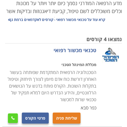
מדע הרפואה המודרני נסמך כיום יותר ויותר על מכונות
וכלים משוכללים לשם טיפול, קביעת דיאגנוזות ובדיקות אשר
פעם היו מבוצעות ידנית או פשוט לא היו קיימות כלל.
קרא עוד על
טכנאי מכשור רפואי - קורסים לאקדמאים ברמת גן
הרפואה בארץ היא אחת מהמובילות בעולם, ובהתאמה,
המכשור המופעל בה מצוי בקדמת החזית הטכנולוגית. ציוד
נמצאו 4 קורסים
רפואי הוא יקר ערך הן מבחינת עלותו הכלכלית שמגיעה
טכנאי מכשור רפואי
לעתים למיליונים, והן מבחינת חיוניותו לתפעולן השוטף של
המערכות המורכבות בהן הוא פועל.
מכללת המינהל הטכני
הטכנולוגיה הרפואית המתקדמת שפותחה בעשור
למשל מכונת
MRI
, עלותה 2-3 מיליון דולר, וכל סריקה שלה
האחרון דורשת כוח אדם מיומן לצורך תיחזוק וטיפול
מתומחרת בכמה אלפי שקלים; בתי חולים אשר מחזיקים
בתקלות השונות. הקורס פותח בדגש על הנושאים
ברשותם מכשיר זה מפעילים אותו בניצולת מירבית, לעתים
הרלוונטיים, והידע הנדרש היום למלא תפקיד של
גם 24 שעות ביממה, דבר שמן הסתם גורר בלאי מהיר יותר
טכנאי שרות למכשור
של הציוד. השבתת סורק שכזה עלולה לשבש פעילות באותו
כפר סבא
מוסד רפואי באופן מתגלגל - פעילות הצוות המפעיל
שליחת פניה
פרטי הקורס

משותקת, החולים אשר הגיעו לסריקה לא זוכים לה, מהלך