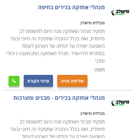
בתחום אחריותו של איש המקצוע בניסיון לאתר מפגעים
מנהלי אחזקה בכירים בחיפה
הדורשים תיקון כמו למשל, מעליות שפג תוקף האחריות
עליהן ויש להזמין את חברת המעליות לתחזוקה שוטפת,
מכללת מישלב
מזגנים רעועים הנוטים ליפול ומהווים סיכון בטיחותי, עצים
תפקיד מנהל האחזקה זוכה היום לתשומת לב
בסביבת חצר המוסד שיש לטפל בהם על מנת למנוע סיכון
מיוחדת, זאת בגלל ההכרה שתפקיד זה חיוני ובעל
השפעה ישירה על יכולתו של הארגון לעמוד
בטיחותי וכדומה
.
בתחרות ולהישרד. מנהל האחזקה נותן מענה ניהולי
וטכני
למי מיועד הקורס
חיפה
הקורס מיועד לכל אדם המבקש לעסוק בתחום מעניין מאוד
המספק אתגר וסיפוק רב. עוד הוא מיועד לאנשים האוהבים
שליחת פניה
פרטי הקורס

לעבוד עם הידיים, לתקן דברים ולהפעיל רמה גבוהה של
מנהלי אחזקה בכירים - מבנים ומערכות
יצירתיות. אחזקה היא מקצוע המגלם בתוכו מגוון תחומים
ומקצועות, תוך שימוש בשיטות עבודה מגוונות. לכן, קורס
מכללת מישלב
ניהול אחזקה מקנה ידע בסיסי במגוון תחומים כדוגמת
תפקיד מנהל האחזקה זוכה היום לתשומת לב
אינסטלציה, נגרות, מסגרות, מנעולנות, חשמל וכדומה.
מיוחדת, זאת בגלל ההכרה שתפקיד זה חיוני ובעל
במסגרת הקורס למעשה תלמדו כיצד להעניק אחזקה
השפעה ישירה על יכולתו של הארגון לעמוד