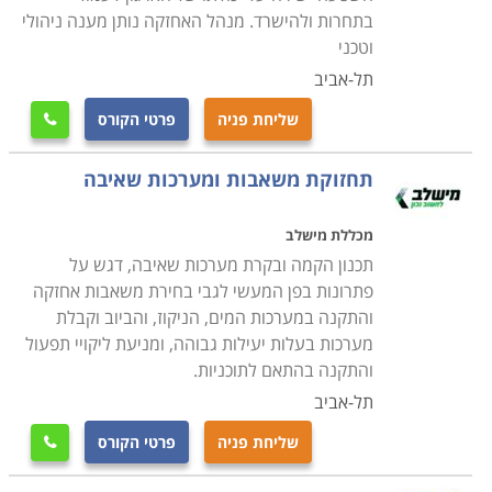
שוטפת בתחומים אלו וכן באילו אנשי מקצוע יש להסתייע
בתחרות ולהישרד. מנהל האחזקה נותן מענה ניהולי
במקרה הצורך
.
חשוב לזכור כי עולם האחזקה הוא מגוון מאוד
וטכני
ודורש ידע נרחב בתחומים רבים. הקורס יקנה לכם את
תל-אביב
היכולת לשמור על רמת תחזוקה גבוהה במוסד או ארגון וכן
שליחת פניה
פרטי הקורס

את הכישורים להתמודד מול האתגרים הטכניים של צוות
התחזוקה
.
תחזוקת משאבות ומערכות שאיבה
מכללת מישלב
תכנון הקמה ובקרת מערכות שאיבה, דגש על
פתרונות בפן המעשי לגבי בחירת משאבות אחזקה
והתקנה במערכות המים, הניקוז, והביוב וקבלת
מערכות בעלות יעילות גבוהה, ומניעת ליקויי תפעול
והתקנה בהתאם לתוכניות.
תל-אביב
שליחת פניה
פרטי הקורס
