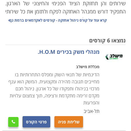
שירותים והן תחזוקת הציוד הפנימי והחיצוני של הארגון.
התפקיד דורש ממנהל האחזקה לפקח ולתזמן את כל שירותי
האחזקה הנדרשים, לוודא את איכות השירות ותקני המוצרים
קרא עוד על
קורס ניהול אחזקה - קורסים לאקדמאים ברמת גן
בהם משתמשים אנשי השירות וכן לפתור בעיות ותקלות
שצצות. בשל היקף האחריות הרב המוטל על מנהל
נמצאו 6 קורסים
האחזקה עליו להיות מוכשר, מיומן ובעל הידע הנדרש על
מנהלי משק בכירים H.O.M.
מנת לעסוק בתפקיד ביעילות.
מכללת מישלב
קורס ניהול אחזקה מספק ידע רב בתחום ומאפשר לעסוק
הדינמיות של תנאי השוק ומפלס התחרותיות בו
כמנהל אחזקה הן בארגונים מסחריים והן בארגונים ציבוריים
מחייבים תגובה מהירה ומקצועית. המשק הוא ענף
ופרטיים. במסגרת הקורס נלמדים נושאים מגוונים כדוגמת
מרכזי בניהולו ותפקודו של כל ארגון. ניהול חכם
תיקונים טכניים של אלמנטים שונים במבנה, התקנת ריהוט
מקדם זרימה מתקדמת ורציפה, תוך צמצום עלויות
וציוד כדוגמת ארונות, מדפים, לוחות ומזגנים. כמו כן נלמדים
והפרעות
תחומים כדוגמת קשר עם ספקים ועם מנהלים
.
תל-אביב
שליחת פניה
פרטי הקורס

עוד נרכשת היכולת לבצע סקירה של המוסד או המבנה