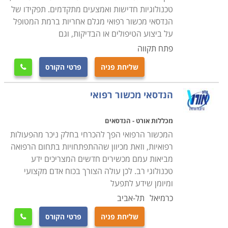
פעם הדרכות אישיות או מרוכזות לצוות הרפואי והמנהלתי
טכנולוגיות חדישות ואמצעים מתקדמים. תפקידו של
בנוגע לשימוש הנכון והמדוייק בציוד.
הנדסאי מכשור רפואי מגלם אחריות ברמת המטופל
על ביצוע הטיפולים או הבדיקות, וגם
הבדל נוסף ומהותי בין טכנאי רגיל לטכנאי ציוד רפואי הוא
פתח תקווה
כמובן זהות ומהות המעסיק. אם טכנאי סטנדרטי פועל בדרך
שליחת פניה
פרטי הקורס

כלל במעבדות פרטיות, במתן שירות נייד בתור עצמאי, או
כשכיר בשירות לקוחות יבואן מסויים, הרי שהטכנאי הרפואי
הנדסאי מכשור רפואי
עובד עבור ארגונים מענף הרפואה, אשר מאופיין במשכורות
גבוהות יותר הן בסקטור הציבורי והן בזה הפרטי, ובתנאי
מכללות אורט - הנדסאים
העסקה עדיפים. חלק ממסלולי הלימוד אפילו נערכים
המכשור הרפואי הפך להכרחי בחלק ניכר מהפעולות
רפואיות, וזאת מכיוון שההתפתחויות בתחום הרפואה
בשיתוף ארגונים רפואיים כמו בתי חולים, אשר רואים בהם
מביאות עמם מכשירים חדשים המצריכים ידע
הזדמנות להבטיח לעצמם את המצטיינים כאנשי צוות
טכנולוגי רב. לכן עולה הצורך בכוח אדם מקצועי
עתידיים.
ומיומן שידע לתפעל
כרמיאל
תל-אביב
בעמודים הבאים תוכלו למצוא הכשרות בתחום מקצועי זה
שליחת פניה
פרטי הקורס

בכל המכללות ובתי הספר הטכנולוגיים ברחבי הארץ. אורך