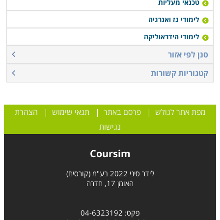
טכנאי מעליות
לימודי גז ואנרגיה
לימודי הידראוליקה
סנן לפי אזור
קטגוריות קשורות
מפת אתר לגולש
|
פרסם באתר
|
תנאי שימוש
|
הצהרת
נגישות
Coursim
לידר סיני 2022 בע"מ (קורסים)
האומן 17, חדרה
פקס: 04-6323192