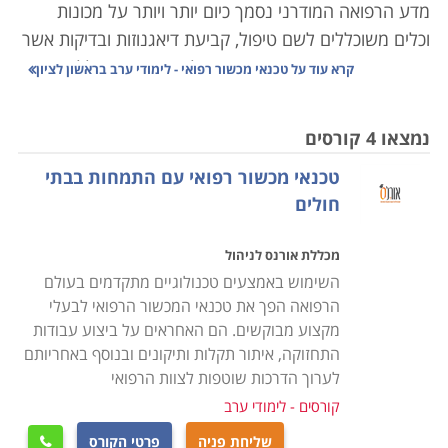
מדע הרפואה המודרני נסמך כיום יותר ויותר על מכונות
וכלים משוכללים לשם טיפול, קביעת דיאגנוזות ובדיקות אשר
פעם היו מבוצעות ידנית או פשוט לא היו קיימות כלל.
קרא עוד על
טכנאי מכשור רפואי - לימודי ערב בראשון לציון
הרפואה בארץ היא אחת מהמובילות בעולם, ובהתאמה,
המכשור המופעל בה מצוי בקדמת החזית הטכנולוגית. ציוד
נמצאו 4 קורסים
רפואי הוא יקר ערך הן מבחינת עלותו הכלכלית שמגיעה
טכנאי מכשור רפואי עם התמחות בבתי
לעתים למיליונים, והן מבחינת חיוניותו לתפעולן השוטף של
חולים
המערכות המורכבות בהן הוא פועל.
מכללת אורנס לניהול
למשל מכונת
MRI
, עלותה 2-3 מיליון דולר, וכל סריקה שלה
השימוש באמצעים טכנולוגיים מתקדמים בעולם
מתומחרת בכמה אלפי שקלים; בתי חולים אשר מחזיקים
הרפואה הפך את טכנאי המכשור הרפואי לבעלי
ברשותם מכשיר זה מפעילים אותו בניצולת מירבית, לעתים
מקצוע מבוקשים. הם האחראים על ביצוע עבודות
גם 24 שעות ביממה, דבר שמן הסתם גורר בלאי מהיר יותר
התחזוקה, איתור תקלות ותיקונים ובנוסף באחריותם
של הציוד. השבתת סורק שכזה עלולה לשבש פעילות באותו
לערוך הדרכות שוטפות לצוות הרפואי
מוסד רפואי באופן מתגלגל - פעילות הצוות המפעיל
קורסים - לימודי ערב
משותקת, החולים אשר הגיעו לסריקה לא זוכים לה, מהלך
שליחת פניה
פרטי הקורס
