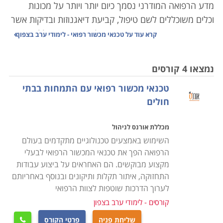
מדע הרפואה המודרני נסמך כיום יותר ויותר על מכונות
וכלים משוכללים לשם טיפול, קביעת דיאגנוזות ובדיקות אשר
פעם היו מבוצעות ידנית או פשוט לא היו קיימות כלל.
קרא עוד על
טכנאי מכשור רפואי - לימודי ערב בצפון
הרפואה בארץ היא אחת מהמובילות בעולם, ובהתאמה,
המכשור המופעל בה מצוי בקדמת החזית הטכנולוגית. ציוד
נמצאו 4 קורסים
רפואי הוא יקר ערך הן מבחינת עלותו הכלכלית שמגיעה
טכנאי מכשור רפואי עם התמחות בבתי
לעתים למיליונים, והן מבחינת חיוניותו לתפעולן השוטף של
חולים
המערכות המורכבות בהן הוא פועל.
מכללת אורנס לניהול
למשל מכונת
MRI
, עלותה 2-3 מיליון דולר, וכל סריקה שלה
השימוש באמצעים טכנולוגיים מתקדמים בעולם
מתומחרת בכמה אלפי שקלים; בתי חולים אשר מחזיקים
הרפואה הפך את טכנאי המכשור הרפואי לבעלי
ברשותם מכשיר זה מפעילים אותו בניצולת מירבית, לעתים
מקצוע מבוקשים. הם האחראים על ביצוע עבודות
גם 24 שעות ביממה, דבר שמן הסתם גורר בלאי מהיר יותר
התחזוקה, איתור תקלות ותיקונים ובנוסף באחריותם
של הציוד. השבתת סורק שכזה עלולה לשבש פעילות באותו
לערוך הדרכות שוטפות לצוות הרפואי
מוסד רפואי באופן מתגלגל - פעילות הצוות המפעיל
קורסים - לימודי ערב בצפון
משותקת, החולים אשר הגיעו לסריקה לא זוכים לה, מהלך
שליחת פניה
פרטי הקורס
