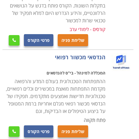
פעם הדרכות אישיות או מרוכזות לצוות הרפואי והמנהלתי
בתקלות השונות. הקורס פותח בדגש על הנושאים
בנוגע לשימוש הנכון והמדוייק בציוד.
הרלוונטיים, והידע הנדרש היום למלא תפקיד של
טכנאי שרות למכשור
הבדל נוסף ומהותי בין טכנאי רגיל לטכנאי ציוד רפואי הוא
קורסים - לימודי ערב
כמובן זהות ומהות המעסיק. אם טכנאי סטנדרטי פועל בדרך
שליחת פניה
פרטי הקורס

כלל במעבדות פרטיות, במתן שירות נייד בתור עצמאי, או
כשכיר בשירות לקוחות יבואן מסויים, הרי שהטכנאי הרפואי
הנדסאי מכשור רפואי
עובד עבור ארגונים מענף הרפואה, אשר מאופיין במשכורות
גבוהות יותר הן בסקטור הציבורי והן בזה הפרטי, ובתנאי
המכללה למינהל - בי"ס להנדסאים
העסקה עדיפים. חלק ממסלולי הלימוד אפילו נערכים
ההתפתחות הטכנולוגית בעולם המדע והרפואה
מקדמת התפתחות מואצת במכשירים וכלים רפואיים,
בשיתוף ארגונים רפואיים כמו בתי חולים, אשר רואים בהם
טכנולוגיות חדישות ואמצעים מתקדמים. תפקידו של
הזדמנות להבטיח לעצמם את המצטיינים כאנשי צוות
הנדסאי מכשור רפואי מגלם אחריות ברמת המטופל
עתידיים.
על ביצוע הטיפולים או הבדיקות, וגם
פתח תקווה
בעמודים הבאים תוכלו למצוא הכשרות בתחום מקצועי זה
שליחת פניה
פרטי הקורס

בכל המכללות ובתי הספר הטכנולוגיים ברחבי הארץ. אורך