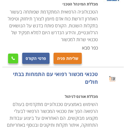
לא התבצעה בפועל.
מכללת המינהל הטכני
קל להבין אם כך מדוע כאשר צצה בעיה בתפעולו של אותו
הטכנולוגיה הרפואית המתקדמת שפותחה בעשור
סורק נדרשת התערבות מיידית ודחופה של טכנאי, ומדוע
האחרון דורשת כוח אדם מיומן לצורך תיחזוק וטיפול
בתקלות השונות. הקורס פותח בדגש על הנושאים
מהירות ויעילות תגובתו לקריאה היא קריטית וטומנת בחובה
הרלוונטיים, והידע הנדרש היום למלא תפקיד של
השלכות שאינן רק כלכליות, אלא גם מנהלתיות, ועלולות
טכנאי שרות למכשור
אפילו להשפיע על חיי אדם.
כפר סבא
שליחת פניה
פרטי הקורס
אם כן, ברור מדוע פעילותו של טכנאי ציוד רפואי שונה למשל

מזו של הטכנאי אותו נזמין הביתה אם חלילה וחס נגלה
טכנאי מכשור רפואי עם התמחות בבתי
דליפה ממכונת הכביסה, או שהטלויזיה בסלון הפסיקה לפתע
חולים
לפעול רחמנא ליצלן. רמת המקצועיות הנתבעת היא אחרת,
וגם האחריות המתבקשת היא שונה ביסודה. טכנאי המכשור
מכללת אורנס לניהול
הרפואי נדרש למענה סביב השעון ולקפדנות חסרת פשרות.
השימוש באמצעים טכנולוגיים מתקדמים בעולם
בנוסף למשימת התחזוקה והתקינות השוטפת, עליו לקיים לא
הרפואה הפך את טכנאי המכשור הרפואי לבעלי
פעם הדרכות אישיות או מרוכזות לצוות הרפואי והמנהלתי
מקצוע מבוקשים. הם האחראים על ביצוע עבודות
בנוגע לשימוש הנכון והמדוייק בציוד.
התחזוקה, איתור תקלות ותיקונים ובנוסף באחריותם