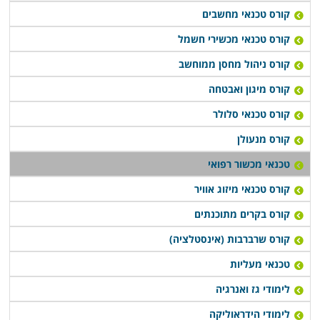
להשתלב במערכות הבריאות הפרטיות והציבוריות השונות,
קורס טכנאי מחשבים
אפשרויות התעסוקה בתחום הן רבות ומגוונות, שכן ניתן גם
קורס טכנאי מכשירי חשמל
לעסוק בשיווק של מכשור, ולעבור להיבט השיווקי בתחום זה.
קורס ניהול מחסן ממוחשב
בחלק ממוסדות הלימוד גם קיימת מערכת השמת כוח אדם,
קורס מיגון ואבטחה
ובסיום הקורס מסייעים לתלמידים למצוא מקום תעסוקה
קורס טכנאי סלולר
הולם עם שכר גבוה. זהו מקצוע מבוקש, ובכל מערכת
קורס מנעולן
בריאות יש צורך באנשי טכנולוגיה להפעלת המכשור
טכנאי מכשור רפואי
המקצועי. לימודי קורס טכנאי מכשור רפואי, מתקיימים
במספר מקומות לימוד ברחבי הארץ: חיפה, תל אביב, רמת –
קורס טכנאי מיזוג אוויר
גן, כפר סבא, נתניה ובעוד מקומות לימוד רבים נוספים
קורס בקרים מתוכנתים
אחרים, כך שכל אחד יוכל למצוא קורס זה בקרבת מגוריו.
קורס שרברבות (אינסטלציה)
טכנאי מעליות
לימודי גז ואנרגיה
לימודי הידראוליקה