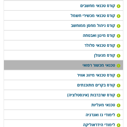
להשתלב במערכות הבריאות הפרטיות והציבוריות השונות,
קורס טכנאי מחשבים
אפשרויות התעסוקה בתחום הן רבות ומגוונות, שכן ניתן גם
קורס טכנאי מכשירי חשמל
לעסוק בשיווק של מכשור, ולעבור להיבט השיווקי בתחום זה.
קורס ניהול מחסן ממוחשב
בחלק ממוסדות הלימוד גם קיימת מערכת השמת כוח אדם,
קורס מיגון ואבטחה
ובסיום הקורס מסייעים לתלמידים למצוא מקום תעסוקה
קורס טכנאי סלולר
הולם עם שכר גבוה. זהו מקצוע מבוקש, ובכל מערכת
קורס מנעולן
בריאות יש צורך באנשי טכנולוגיה להפעלת המכשור
טכנאי מכשור רפואי
המקצועי. לימודי קורס טכנאי מכשור רפואי, מתקיימים
במספר מקומות לימוד ברחבי הארץ: חיפה, תל אביב, רמת –
קורס טכנאי מיזוג אוויר
גן, כפר סבא, נתניה ובעוד מקומות לימוד רבים נוספים
קורס בקרים מתוכנתים
אחרים, כך שכל אחד יוכל למצוא קורס זה בקרבת מגוריו.
קורס שרברבות (אינסטלציה)
טכנאי מעליות
לימודי גז ואנרגיה
לימודי הידראוליקה