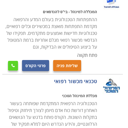
לא התבצעה בפועל.
קל להבין אם כך מדוע כאשר צצה בעיה בתפעולו של אותו
המכללה למינהל - בי"ס להנדסאים
סורק נדרשת התערבות מיידית ודחופה של טכנאי, ומדוע
ההתפתחות הטכנולוגית בעולם המדע והרפואה
מהירות ויעילות תגובתו לקריאה היא קריטית וטומנת בחובה
מקדמת התפתחות מואצת במכשירים וכלים רפואיים,
טכנולוגיות חדישות ואמצעים מתקדמים. תפקידו של
השלכות שאינן רק כלכליות, אלא גם מנהלתיות, ועלולות
הנדסאי מכשור רפואי מגלם אחריות ברמת המטופל
אפילו להשפיע על חיי אדם.
על ביצוע הטיפולים או הבדיקות, וגם
פתח תקווה
אם כן, ברור מדוע פעילותו של טכנאי ציוד רפואי שונה למשל
שליחת פניה
פרטי הקורס
מזו של הטכנאי אותו נזמין הביתה אם חלילה וחס נגלה

דליפה ממכונת הכביסה, או שהטלויזיה בסלון הפסיקה לפתע
טכנאי מכשור רפואי
לפעול רחמנא ליצלן. רמת המקצועיות הנתבעת היא אחרת,
וגם האחריות המתבקשת היא שונה ביסודה. טכנאי המכשור
מכללת המינהל הטכני
הרפואי נדרש למענה סביב השעון ולקפדנות חסרת פשרות.
הטכנולוגיה הרפואית המתקדמת שפותחה בעשור
בנוסף למשימת התחזוקה והתקינות השוטפת, עליו לקיים לא
האחרון דורשת כוח אדם מיומן לצורך תיחזוק וטיפול
פעם הדרכות אישיות או מרוכזות לצוות הרפואי והמנהלתי
בתקלות השונות. הקורס פותח בדגש על הנושאים
בנוגע לשימוש הנכון והמדוייק בציוד.
הרלוונטיים, והידע הנדרש היום למלא תפקיד של