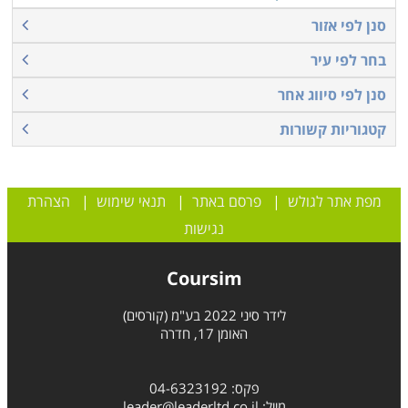
סנן לפי אזור
בחר לפי עיר
סנן לפי סיווג אחר
קטגוריות קשורות
מפת אתר לגולש
|
פרסם באתר
|
תנאי שימוש
|
הצהרת
נגישות
Coursim
לידר סיני 2022 בע"מ (קורסים)
האומן 17, חדרה
פקס: 04-6323192
מייל:
leader@leaderltd.co.il