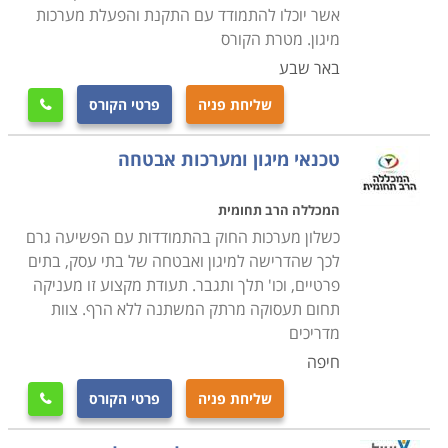
קורס מיגון ואבטחה נלמד במסגרת תכנית לימודים גמישה,
אשר יוכלו להתמודד עם התקנת והפעלת מערכות
כאשר חשוב לוודא מראש כי מדובר במוסד לימודים אמין
מיגון. מטרת הקורס
ומקצועי וכי התעודה המתקבלת בסיום הקורס הינה מוכרת
באר שבע
בחברות המובילות בתחום, שכן מדובר בהשקעה של זמן
שליחת פניה
פרטי הקורס

וכסף יקרים.
טכנאי מיגון ומערכות אבטחה
המכללה הרב תחומית
כשלון מערכות החוק בהתמודדות עם הפשיעה גרם
לכך שהדרישה למיגון ואבטחה של בתי עסק, בתים
פרטיים, וכו' תלך ותגבר. תעודת מקצוע זו מעניקה
תחום תעסוקה מרתק המשתנה ללא הרף. צוות
מדריכים
חיפה
שליחת פניה
פרטי הקורס
