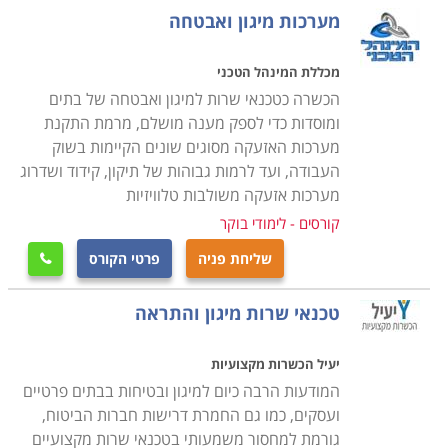
מערכות מיגון ואבטחה
הקורס אינו דורש כל ידע מוקדם, מדובר בקורס הנערך
כשישה חודשים, ביום לימודים אחד בבוקר או ביומיים בשעות
מכללת המינהל הטכני
הערב, בהתאם לתכנית מוסד הלימודים, כאשר ניתן לשלב
הכשרה כטכנאי שרות למיגון ואבטחה של בתים
את הלימודים עם העבודה הקיימת, ורק בסיום הקורס, עם
ומוסדות כדי לספק מענה מושלם, מרמת התקנת
מערכות האזעקה מסוגים שונים הקיימות בשוק
קבלת התעודה המקצועית להשתלב באחת החברות בתחום
העבודה, ועד לרמות גבוהות של תיקון, קידוד ושדרוג
או לחילופין להקים עסק עצמאי ולסלול דרך לקראת קריירה
מערכות אזעקה משולבות טלוויזיות
רווחית ומצליחה.
קורסים - לימודי בוקר
היכן ניתן ללמוד
שליחת פניה
פרטי הקורס

קיימים מספר מוסדות לימוד בהם ניתן ללמוד קורס זה, כאשר
בחלקם קיים אף מערך השמה אשר מסייע לתלמידים למצוא
טכנאי שרות מיגון והתראה
משרה מתאימה לאחר שהם מסיימים את כל מטלות הקורס,
שכן, אחד הדברים החשובים הוא להתחיל לעבוד מיד עם
יעיל הכשרות מקצועיות
קבלת התעודה, ליישם את כל מה שנלמד ולקבל ניסיון
המודעות הרבה כיום למיגון ובטיחות בבתים פרטיים
מקצועי בתחום.
ועסקים, כמו גם החמרת דרישות חברות הביטוח,
גורמת למחסור משמעותי בטכנאי שרות מקצועיים