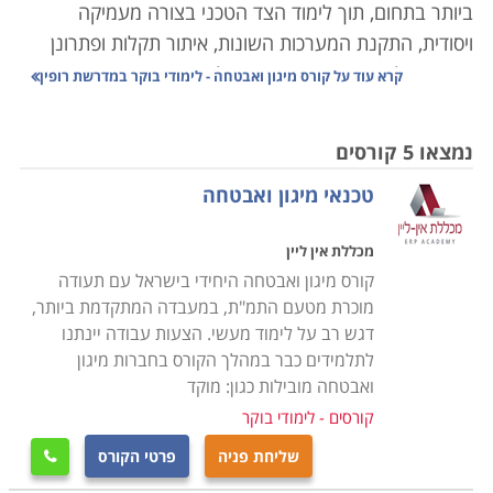
ביותר בתחום, תוך לימוד הצד הטכני בצורה מעמיקה
ויסודית, התקנת המערכות השונות, איתור תקלות ופתרונן
באופן יעיל ואפקטיבי. במסגרת הלימודים יועברו שיעורים
קרא עוד על
קורס מיגון ואבטחה - לימודי בוקר במדרשת רופין
מקצועיים מהיסוד, בכל תחומי מערכות האזעקה, לגילוי
פריצות וגילוי אש ועשן כך שניתן יהיה לאבחן כל תקלה
נמצאו 5 קורסים
במערכת המיגון או האבטחה,
הכרת המעגל הסגור, מערכות
טכנאי מיגון ואבטחה
האינטרקום, התקנה לבתים חכמים, כאשר בנוסף לידע
התיאורטי יועברו שיעורים מעשיים אשר יאפשרו התנסות
מכללת אין ליין
בכל מערכת באופן מקצועי.
קורס מיגון ואבטחה היחידי בישראל עם תעודה
מוכרת מטעם התמ"ת, במעבדה המתקדמת ביותר,
הלימודים בקורס מיגון ואבטחה מכשירים לקראת אחד
דגש רב על לימוד מעשי. הצעות עבודה יינתנו
המקצועות המובילים והמבוקשים, שכן כיום כמעט בכל חנות
לתלמידים כבר במהלך הקורס בחברות מיגון
או בית פרטי קיימת מערכת מעגל סגור, המאבטחת מפני
ואבטחה מובילות כגון: מוקד
חדירה של פורצים, גנבים ואף מאפשרת בזמן אמת להפעיל
קורסים - לימודי בוקר
את כוחות האבטחה לטיפול בחדירה של גורמים בלתי
שליחת פניה
פרטי הקורס

רצויים.