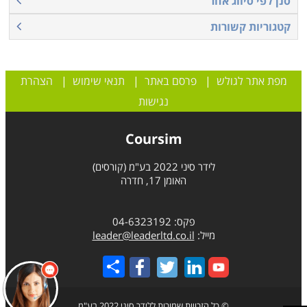
סנן לפי סיווג אחר
קטגוריות קשורות
מפת אתר לגולש
|
פרסם באתר
|
תנאי שימוש
|
הצהרת
נגישות
Coursim
לידר סיני 2022 בע"מ (קורסים)
האומן 17, חדרה
פקס: 04-6323192
מייל:
leader@leaderltd.co.il
Share
© כל הזכויות שמורות ללידר סיני 2022 בע"מ