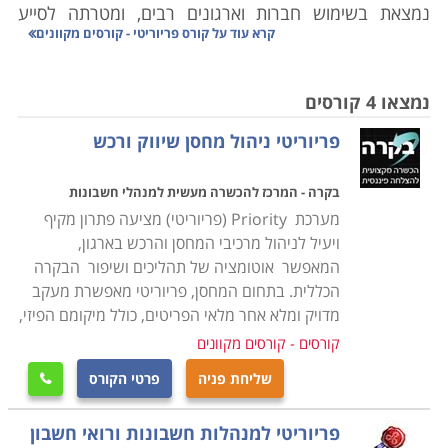
נמצאת בשימוש חברות וארגונים רבים, ומטרתה לסייע
קרא עוד על
קורס פריוריטי - קורסים מקוונים
בניהול ובייעול מחלקות השיווק, מכירות, כספים, רכש, שכר,
ומשאבי אנוש. חברות רבות מעמידות את הידע בפריוריטי
כתנאי קבלה לעבודה, לכן קורס פריוריטי הוא מבוקש וחשוב.
נמצאו 4 קורסים
פריוריטי ניהול מחסן שיווק ורכש
קורס פריוריטי מקנה היכרות מעמיקה עם תוכנה זו ומהווה
בקרה - המרכז להכשרה מעשית למנהלי חשבונות
לעתים יתרון משמעותי בעת התמודדות על משרה בתחומים
מערכת Priority (פריוריטי) מציעה פתרון מקיף
שונים. הקורס בנוי בחלקו משיעורים עיוניים וחלקו משיעורים
ויעיל לניהול מרכיבי המחסן והרכש בארגון,
מעשיים שמטרתם להביא את הלומדים לשליטה מלאה
המאפשר אוטומציה של תהליכים ושיפור הבקרה
במערכת ה-ERP. במסגרת לימודי Priority נכללים תכנים
הכללית. בתחום המחסן, פריוריטי מאפשרת מעקב
רבים, ביניהם ייבוא וייצוא, מסדי נתונים, תהליכי ניהול של
מדויק ומלא אחר מלאי הפריטים, כולל מיקומם הפיזי,
מלאי וכספים, הפקת דו"חות ומודלים שונים לפי
קורסים - קורסים מקוונים
המחלקות. קורס פריוריטי מתקיים במסגרות המתאימות
שליחת פניה
פרטי הקורס

לקהל הרחב וכן בכיתות ממוקדות למנהלי חשבונות ולבעלי
מקצוע מתחומים ספציפיים אחרים.
פריוריטי למנהלות חשבונות ורואי חשבון