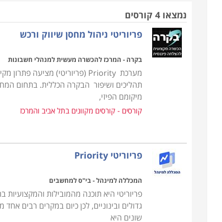
קורס פריוריטי מקנה היכרות מעמיקה עם תוכנה זו ו
נמצאו 4 קורסים
שונים. הקורס בנוי בחלקו משיעורים עיוניים וחלק
פריוריטי ניהול מחסן שיווק ורכש
במערכת ה-ERP. ב
מלאי וכספים, הפקת דו"חות ומודלים שונים לפי המחלק
בקרה - המרכז להכשרה מעשית למנהלי חשבונות
בכיתות ממוקדות למנהלי חשבונות ולבעלי מקצוע מתחו
מערכת Priority (פריוריטי) מציע
תהליכים ושיפור הבקרה הכללית. בתחום המחסן
מיקומם הפיזי,
קורסים - קורסים מקוונים בתל אביב והמרכז
פריוריטי Priority
המכללה למינהל - בי"ס למחשבים
גדולים ובינוניים, לכן כיום במקרים רבים א
שונים היא