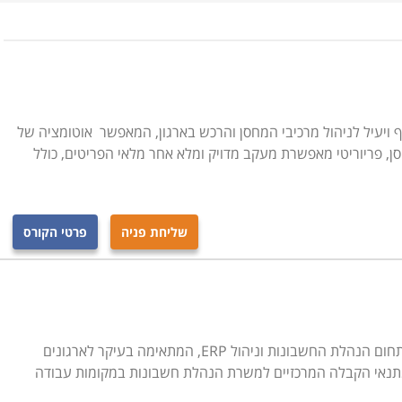
מהווה לעתים יתרון משמעותי בעת התמודדות על משרה בתחומים
ו משיעורים מעשיים שמטרתם להביא את הלומדים לשליטה מלאה
מסגרת לימודי Priority נכללים תכנים רבים, ביניהם ייבוא וייצוא, מסדי נתונים, תהליכי ניהול של
ות. קורס פריוריטי מתקיים במסגרות המתאימות לקהל הרחב וכן
מים ספציפיים אחרים.
ה פתרון מקיף ויעיל לניהול מרכיבי המחסן והרכש בארגון, המאפשר אוטומציה של
, פריוריטי מאפשרת מעקב מדויק ומלא אחר מלאי הפריטים, כולל
שליחת פניה
פרטי הקורס
פריוריטי היא תוכנה מהמובילות והמקצועיות בתחום הנהלת החשבונות וניהול ERP, המתאימה בעיקר לארגונים
חד מתנאי הקבלה המרכזיים למשרת הנהלת חשבונות במקומות עבודה