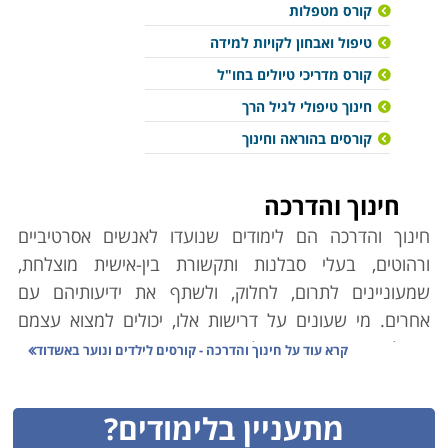
קורס מטפלות
טיפול ואבחון לקויות למידה
קורס מדריכי טיולים בחו"ל
חינוך טיפולי לגיל הרך
קורסים בהוראה וחינוך
חינוך והדרכה
חינוך והדרכה הם לימודים שנועדו לאנשים אסרטיביים
ורהוטים, בעלי סבלנות ותקשורת בין-אישית מוצלחת,
שמעוניינים לתרום, לחלוק, ולשתף את ידיעותיהם עם
אחרים. מי שעונים על דרישות אלו, יכולים למצוא עצמם
בנקל באחד מתחומי הלימוד המוצגים בין הדפים הבאים
קרא עוד על
חינוך והדרכה - קורסים לילדים ונוער באשדוד
באתר, בהתאם לעניין האישי, לנטיית ליבם ולעומק ההכשרה
אותה הם מעוניינים לרכוש לשם כך. שפע האפשרויות
מתעניין בלימודים?
מאפשר לכל אחד שרוצה בכך למצוא תחום עניין ואפיק