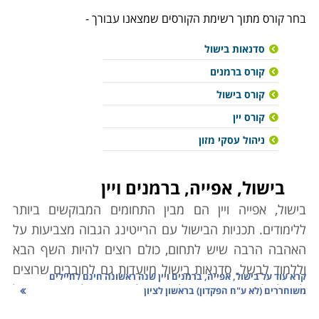
בחר קורס מתוך רשימת הקורסים שמצאנו עבורך -
סדנאות בישול
קורס ברמנים
קורס בישול
קורס יין
ניהול עסקי מזון
בישול, אפייה, ברמנים ויין
בישול, אפייה ויין הם מבין התחומים המבוקשים ביותר
ללימודים. תכניות הבישול עם הרייטינג הגבוה מצביעות על
האהבה הרבה שיש לתחום, כולם רוצים להיות השף הבא
וללמוד לבשל. סדנאות בישול מיועדות גם לחובבים שרוצים
קרא עוד על
בישול, אפייה, ברמנים ויין שנה ראשונה חינם לחיילים
לבשל לקרוביהם וגם לרוצים להפוך את
לימודי הבישול
משוחררים (לא ע"ח הפקדון) בראשון לציון
לקריירה מצליחה.