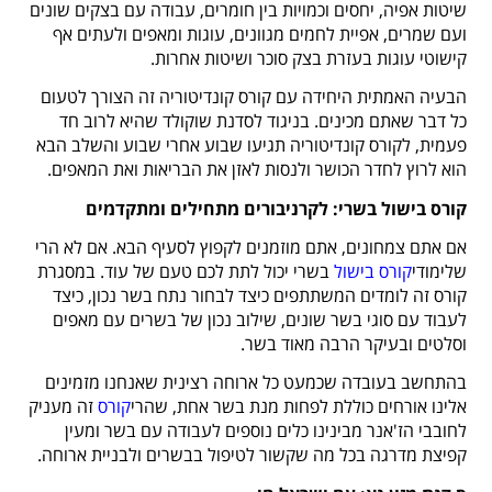
שיטות אפיה, יחסים וכמויות בין חומרים, עבודה עם בצקים שונים
ועם שמרים, אפיית לחמים מגוונים, עוגות ומאפים ולעתים אף
קישוטי עוגות בעזרת בצק סוכר ושיטות אחרות.
הבעיה האמתית היחידה עם קורס קונדיטוריה זה הצורך לטעום
כל דבר שאתם מכינים. בניגוד לסדנת שוקולד שהיא לרוב חד
פעמית, לקורס קונדיטוריה תגיעו שבוע אחרי שבוע והשלב הבא
הוא לרוץ לחדר הכושר ולנסות לאזן את הבריאות ואת המאפים.
קורס בישול בשרי: לקרניבורים מתחילים ומתקדמים
אם אתם צמחונים, אתם מוזמנים לקפוץ לסעיף הבא. אם לא הרי
שלימודי
קורס בישול
בשרי יכול לתת לכם טעם של עוד. במסגרת
קורס זה לומדים המשתתפים כיצד לבחור נתח בשר נכון, כיצד
לעבוד עם סוגי בשר שונים, שילוב נכון של בשרים עם מאפים
וסלטים ובעיקר הרבה מאוד בשר.
בהתחשב בעובדה שכמעט כל ארוחה רצינית שאנחנו מזמינים
אלינו אורחים כוללת לפחות מנת בשר אחת, שהרי
קורס
זה מעניק
לחובבי הז'אנר מבינינו כלים נוספים לעבודה עם בשר ומעין
קפיצת מדרגה בכל מה שקשור לטיפול בבשרים ולבניית ארוחה.