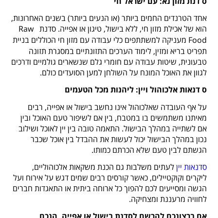
ס
דנת מזון נא: עם ישראל חי
אחד הטרנדים החמים ביותר (או הנעים ביותר) בשנים האחרונות,
הוא של אכילת מזון חי, ללא בישול, טיגון או אפייה. סדנת
Raw
Food
מעניקה למשתתפים כלי עבודה עם מזון חי הכוללים בניית
תפריט בריא ומזין, לימוד הערכים התזונתיים במסגרת תזונה
טבעונית, שיטות עבודה עם חומרי גלם שנשארים גולמיים ודרכים
לגוון את האוכל המונח על השולחן למען הסועדים כולם.
ס
דנאות אלכוהול ויין: ליהנות מכל הטעמים
על אף העובדה שאלכוהול אינו נחשב בישול או אפייה, רבים
מאיתנו משתמשים בו במטבח, בין אם לשיפור טעם האוכל ובין
אם לשתייה במהלך הבישול. התאמה טובה בין יין לאוכל ושילוב
נכון במהלך הבישול יכול לעשות את ההבדל בין אוכל שכבר
הגשתם לבין טעם שלא הכרתם כמותו.
סדנאות יין
לעתים משלבות גם הכנת משקאות אלכוהוליים,
ליקרים וקוקטיילים, כאשר קורסים רבים שמים דגש על אירוח ועל
הגשה ומסייעים לכם להפוך כל ארוחה ביתית או התאגדות חברים
לחוויה מרעננת ומצחיקה.
אם ברצונכם להרשם לסדנת בישול או אפייה, הנכם