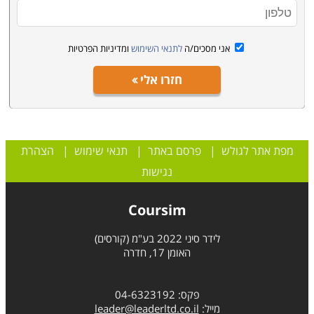
אני מסכים/ה
לתנאי השימוש
ומדיניות הפרטיות
חזרו אלי
מפת אתר לגולש
|
פרסם באתר
|
תנאי שימוש
|
הצהרת
נגישות
Coursim
לידר סיני 2022 בע"מ (קורסים)
האומן 17, חדרה
פקס: 04-6323192
מייל:
leader@leaderltd.co.il