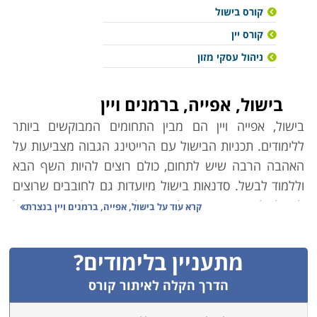
קורס בישול
קורס יין
ניהול עסקי מזון
בישול, אפייה, ברמנים ויין
בישול, אפייה ויין הם מבין התחומים המבוקשים ביותר
ללימודים. תכניות הבישול עם הרייטינג הגבוה מצביעות על
האהבה הרבה שיש לתחום, כולם רוצים להיות השף הבא
וללמוד לבשל. סדנאות בישול מיועדות גם לחובבים שרוצים
לבשל לקרוביהם וגם לרוצים להפוך את
לימודי הבישול
קרא עוד על
בישול, אפייה, ברמנים ויין בנצרת
לקריירה מצליחה.
מתעניין בלימודים?
כדי להגיע ולהיות שף כדאי להתחיל בלימודי קורס טבחות
המעניקים פתח לעולם המטבח מרמה הבסיסית ביותר ועד
הדרך הקלה לאיתור קורס
להכנת מנות גורמה, הקורס מפגיש עם כל תחומי הבישול