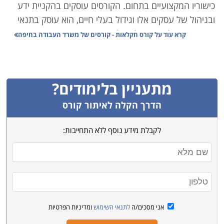
כישוריו המקצועיים בתחום. הקורסים עוסקים בהקניית ידע
ובניהול של עסקים אלו וגידול בעלי חיים, הוא עוסק בתנאי
אחזקה, טיפול וריפוי של בעלי חיים, וקורס מדביר מוסמך.
קרא עוד על
קורס חקלאות - קורסים של משרד העבודה בחיפה
בקורס יילמדו נושאים נוספים כמו: גינון, ייצור חלב ונהיגה
על טרקטורים ומלגזות.
מתעניין בלימודים?
מגוון רב של תחומים
בקורס יהיו אף נושאים שונים ללמידה והם: מדעי החיים
הדרך הקלה לאיתור קורס
והביולוגיה, לימודי היסודות במדעים כמו מתמטיקה, פיסיקה,
לקבלת מידע נוסף ללא התחייבות:
כימיה סטטיסטיקה מחשבים ועוד. תחום החקלאות הינו
תחום עם הרבה אפשרויות והלימודים והתעסוקה בתחום זה
הינם מגוונים. הלימודים כוללים ניהול עסק חקלאי . תחומים
נוספים בקורס זה גם דישון, חומרי הדישון השונים. גם את
עקרונות הדברת העשבים והתמודדות עם מחלות של
צמחים.
אני מסכים/ה
לתנאי השימוש
ומדיניות הפרטיות