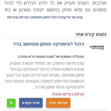
מורכבות. הקורס מעניק את כל הידע הנדרש כדי לנהל
מחסנים עם מלאי מדויק בהתאם לצורכי הארגון או בית
העסק, סחר יבוא ויצוא, מעקב אחר סחורות נכנסות ויוצאות
קרא עוד על
קורס ניהול מחסן ממוחשב בפריסה ארצית
ויצירת שיתופי פעולה בין הגורמים השונים במערכת
הלוגיסטית.
נמצא קורס אחד
ניהול לוגיסטיקה ומחסן ממוחשב בכיר
הלימודים בקורס ניהול מחסן הינם מקצועיים ביותר,
במסגרת הקורס יועברו שיעורים במגוון נושאים: מבנה
המכללה העסקית של לשכת המסחר ת"א והמרכז
הארגון, רכישה ומכירה של סחורות, כללי היבוא והיצוא,
קורס חדשני המשלב שני מסלולי הכשרה ומעניק
אחזקת מלאי, ניהול המערך האנושי במחסני החברה, מושגי
תעודת הסמכה כפולה בניהול לוגיסטיקה ובניהול
יסוד מקצועיים בתחום הלוגיסטיקה הארגונית, הכרת סוגי
מחסן ממוחשב. מטרתו הקניית ידע מקיף בכל מגוון
התוכנות השונות לניהול מלאי ועוד נושאים רבים בתחום זה.
הנושאים הנדרשים להסמכה מקצועית בתחום ניהול
הלוגיסטיקה וניהול מחסן מודרני,
הקורס אינו מצריך כל ידע מוקדם ועל כן מתאים הן לחיילים
קורסים בפריסה ארצית
משוחררים שעסקו באפסנאות בצבא, או לחסרי ניסיון הרוצים
שליחת פניה
פרטי הקורס

להשתלב במערך הלוגיסטי בחברה שכן, מדובר במקצוע