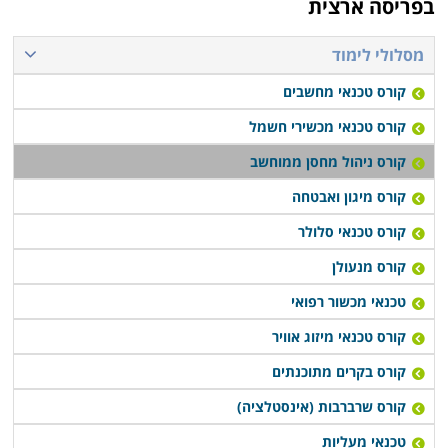
בפריסה ארצית
להתקדם לעבודה בתחום.
מסלולי לימוד
קורס ניהול מחסן ממוחשב נערך פעם או פעמיים בשבוע,
קורס טכנאי מחשבים
תלוי במוסד הלימודים, כאשר בחלק המקומות תוכלו לקבל
אף שיעורי השלמה במידה ופספסתם את אחד השיעורים או
קורס טכנאי מכשירי חשמל
הדרכה דרך האינטרנט.
קורס ניהול מחסן ממוחשב
קורס מיגון ואבטחה
קורס טכנאי סלולר
קורס מנעולן
טכנאי מכשור רפואי
קורס טכנאי מיזוג אוויר
קורס בקרים מתוכנתים
קורס שרברבות (אינסטלציה)
טכנאי מעליות