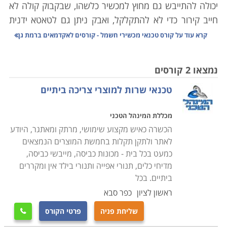
יכולה להתייבש גם מחוץ למכשיר כלשהו, שבקבוק קולה לא
חייב קירור כדי לא להתקלקל, ואבק ניתן גם לטאטא ידנית
מהבית.
קרא עוד על
קורס טכנאי מכשירי חשמל - קורסים לאקדמאים ברמת גן
היו ימים בהם כל אביזר שכולל בקצהו חוט ותקע הוגדר
כ"נכס" שמצופה ממנו לשמש שנים את בעליו. כל אימת
נמצאו 2 קורסים
שצץ משבר, חשנו למעבדה לתקן ממייבש שיער ועד
טכנאי שרות למוצרי צריכה ביתיים
טלויזיה. היום, אם התגלתה בעיה במכשיר שפג תוקף
האחריות עבורו, נשאלת מיד השאלה "לתקן או לשדרג?".
מכללת המינהל הטכני
תהליכים משונים עוברים על מכשירי החשמל הביתיים שלנו;
הכשרה כאיש מקצוע שימושי, מרתק ומאתגר, היודע
מצד אחד הם הופכים עם הזמן לזולים יותר, אך עם זאת הם
לאתר ולתקן תקלות בחמשת המוצרים הנמצאים
גם נהיים משוכללים יותר, ולכן קשים יותר לתיקון. לימודי
כמעט בכל בית - מכונות כביסה, מייבשי כביסה,
קורס טכנאי מכשירי חשמל מעניקים את כל הידע הנדרש
מדיחי כלים, תנורי אפייה ותנורי בילד אין ומקררים
לפתור את הדילמה באמצעות האפשרות הראשונה, אשר
ביתיים. בכל
פעמים רבות היא החכמה והחסכונית מבין השתיים.
ראשון לציון
כפר סבא
שליחת פניה
פרטי הקורס

כיום מערך התיקונים למכשירי חשמל מתרכז פחות