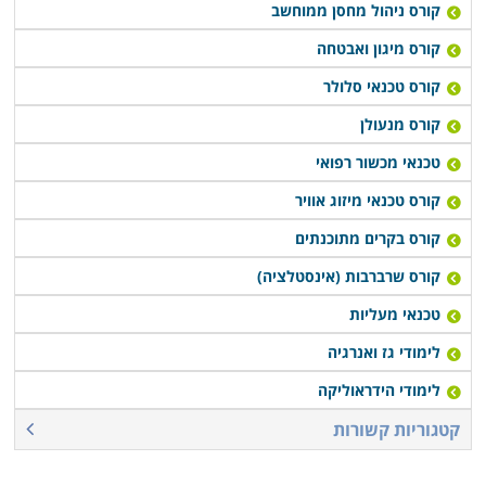
בתחום עם סיום הלימודים, או רכישת יסודות עסקיים
קורס ניהול מחסן ממוחשב
ושיווקיים שיעזרו לבוגרים לנהל עסק עצמאי זעיר.
קורס מיגון ואבטחה
קורס טכנאי סלולר
קורס טכנאי מכשירי חשמל מתקיים במספר מקומות לימוד
קורס מנעולן
ברחבי הארץ: חיפה, תל אביב, רמת גן, נתניה, פתח תקווה,
כפר סבא ובעוד מספר מקומות אחרים, כך שכמעט כל מי
טכנאי מכשור רפואי
שרוצה ללמוד קורס מבוקש זה יוכל לעשות זאת בנוחות
קורס טכנאי מיזוג אוויר
בקרבת אזור מגוריו.
קורס בקרים מתוכנתים
קורס שרברבות (אינסטלציה)
טכנאי מעליות
לימודי גז ואנרגיה
לימודי הידראוליקה
קטגוריות קשורות