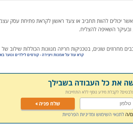
אשר יכולים להוות תחביב או צעד ראשון לקראת פתיחת עסק עצמ
 ובעיקר השאיפה להצליח.
ים מחרוזים שונים, בטכניקות חריזה מגוונות הכוללות שילוב של
קרא עוד על
אמנות ויצירה - קורסים לילדים ונוער בא
וזים, שילוב בין צבעים, צורות וגדלים באופן שיוביל ליצירת תכשיט
ניינת להכין לעצמה תכשיטים באופן אישי או במטרה להפוך את הת
שה את כל העבודה בשבילך
תלבטים? לקבלת מידע נוסף ללא התחייבות
שלח פניה
 חריזה שונות, תוך שימוש במגוון של חרוזים וחומרי יצירה, הכרת
ש בחריזה עם חוט ומחט, לימוד הכנת תכשיטים מתוך סקיצות ותרשי
ם/ה
לתנאי השימוש ומדיניות הפרטיות