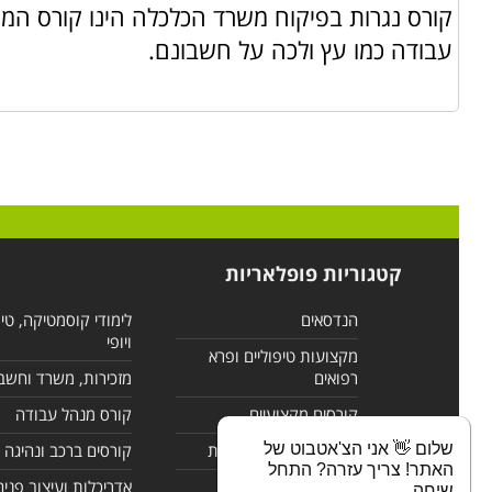
למצוא את הקורס שמעניין אתכם ולקבל פרטים אודות אותו תח
קורס נגרות בפיקוח משרד הכלכלה הינו קורס המק
עבודה כמו עץ ולכה על חשבונם.
קטגוריות פופלאריות
הנדסאים
לימודי קוסמטיקה, טי
ויופי
מקצועות טיפוליים ופרא
רפואים
מזכירות, משרד וחשב
קורסים מקצועיים
קורס מנהל עבודה
שלום 👋 אני הצ'אטבוט של
לימודי מחשבים ורשתות
קורסים ברכב ונהיגה
האתר! צריך עזרה? התחל
קורסים בניהול
אדריכלות ועיצוב פנים
שיחה.