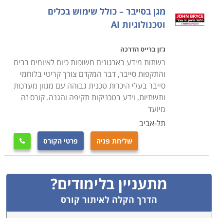
מנהלי הרשת הם למעשה האנשים השולטים על מעבר
מגן בסייבר – כולל שימוש בכלים
המידע בארגון ומאפשרים לו לתפקד. יתרה מכך, הם גם
וטכנולוגיות AI
אחראים על אבטחת הרשת והמידע העובר בה, כך
שהאקרים לא יוכלו לפרוץ אליה.
ג'ון ברייס הדרכה
רשתות מידע בארגונים חשופות כיום לאיומים רבים
והתקפות סייבר, דבר המקדם צורך קריטי בלוחמי
סייבר בעלי היכרות טכנית גבוהה עם מגוון מערכות
הלימודים מתקיימים בשפות שונות ונערכים במוקדים שונים
ותשתיות, וידע בטכניקות תקיפה והגנה. קורס זה
ברחבי הארץ, כגון: באר שבע, פתח תקווה, רמת גן, תל
מיועד
אביב, ראשון לציון, קריות ועוד. שימו לב כי ל
,
הכשרת CCNA
תל-אביב
מוקדשת באתר קטגוריה נפרדת.
שליחת פניה
פרטי הקורס

מתעניין בלימודים?
הדרך הקלה לאיתור קורס