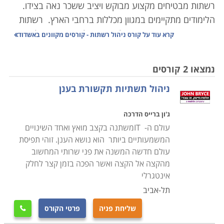
רשתות מבטיחים מקצוע מבוקש ויציב ששכר נאה בצידו.
הלימודים מתקיימים במגוון מכללות ברחבי הארץ.
רשתות
התקשורת משמשות כיום כלי חיוני בכל ארגון או אפילו משרד
קרא עוד על
קורס ניהול רשתות - קורסים מקוונים באשדוד
קטן, ומאפשרות למשתמשים לתקשר זה עם זה בנוחות
ולהעזר בתוכנות ובמאגרי מידע משותפים.
נמצאו 2 קורסים
ניהול תשתיות תקשורת בענן
לימודי מנהלי רשת מוצעים במסלולים שונים, כגון תחזוקת
וניהול רשתות תקשורת, מהנדס רשתות, ובהסמכות שונות
ג'ון ברייס הדרכה
כגון MCITP ו-MCSA, הכשרה מקצועית בסיסית, וקורסים
עולם ה- ITמשתנה בקצב מואץ ואחד השינויים
מתקדמים לאנשי מקצוע מיומנים.
המשמעותיים ביותר הוא נושא הענן. זוהי תפיסת
עולם חדשה המשנה את פני שרותי המחשוב
במסגרת לימודי ניהול רשתות רוכשים המשתתפים ידע
מהקצה אל הקצה ואשר הפכה בזמן קצר לחלק
בהקמת רשת תקשורת לעסקים, בניהול מחשבים בה,
אינטגרלי
אבטחת מידע, תמיכה וטיפול ברשת ובתחומים רבים נוספים
תל-אביב
מעולם זה.
שליחת פניה
פרטי הקורס
