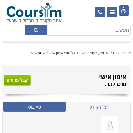

אתר קורסים
/
הנחייה, ייעוץ וקואצ'ינג
/
לימודי אימון אישי
/
אימון אישי
אימון אישי
קבל פרטים
מרכז י.נ.ר.
על הקורס
סילבוס