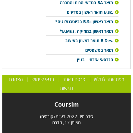
תואר BA במדעי הרוח והחברה
.B.sc תואר ראשון במדעים
תואר ראשון B.Sc בביוטכנולוגיה*
תואר ראשון במוזיקה .B.Mus*
B.Des.‎ תואר ראשון בעיצוב
תואר במשפטים
הנדסאי אזרחי - בניין
מפת אתר לגולש
|
פרסם באתר
|
תנאי שימוש
|
הצהרת
נגישות
Coursim
לידר סיני 2022 בע"מ (קורסים)
האומן 17, חדרה