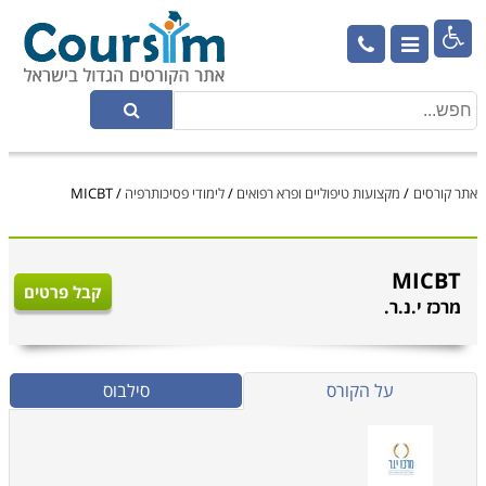

אתר קורסים
/
מקצועות טיפוליים ופרא רפואים
/
לימודי פסיכותרפיה
/
MICBT
MICBT
קבל פרטים
מרכז י.נ.ר.
על הקורס
סילבוס