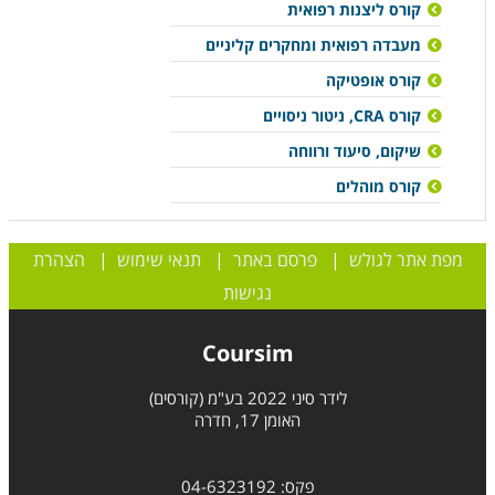
קורס ליצנות רפואית
מעבדה רפואית ומחקרים קליניים
קורס אופטיקה
קורס CRA, ניטור ניסויים
שיקום, סיעוד ורווחה
קורס מוהלים
מפת אתר לגולש
|
פרסם באתר
|
תנאי שימוש
|
הצהרת
נגישות
Coursim
לידר סיני 2022 בע"מ (קורסים)
האומן 17, חדרה
פקס: 04-6323192