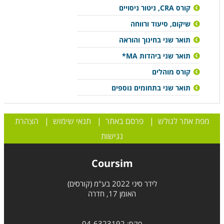
קורס CRA, ניטור ניסויים
שיקום, סיעוד ורווחה
תואר שני בחינוך והוראה
תואר שני ביהדות MA*
קורס מוהלים
תואר שני בתחומים נוספים
מפת אתר לגולש
|
פרסם באתר
|
תנאי שימוש
|
הצהרת
נגישות
Coursim
לידר סיני 2022 בע"מ (קורסים)
האומן 17, חדרה
פקס: 04-6323192