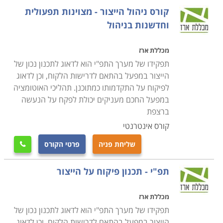
תפעול לובש מספר כובעים בעת עבודתו בארגון: פיקוח על
קורס ניהול הייצור - מצוינות תפעולית
צוות עובדים, ניהול מלאי, ניהול פרויקט, עבודה מול לקוחות
וחדשנות בניהול
ופתרון בעיות. לפיכך, על מי שמתעתד לעסוק בתחום לדעת
כי יש צורך בכישורי מולטי טאסקינג על מנת לתפקד ביעילות
מכללת ארז
ובצורה מוצלחת.
תפקידו של מערך התפ"י הוא לדאוג לתכנון נכון של
הייצור במפעל בהתאם לדרישות הלקוח, וכן לדאוג
לפיקוח על התקדמותו כמתוכנן. תהליכי האוטומציה
קורס מנהלי תפעול כולל מגוון רחב של נושאים,
במפעל החכם מעניקים יכולת לפקח על הנעשה
החל מזרימת הייצור וניהולו על כל הקווים והתהליכים
ברצפת
המתרחשים בו, דרך פעילות הרכש לרבות קשר עם ספקים,
קורס אינטרנטי
בדיקות שוק, הצעות מחיר, ניהול מלאי והקצאת משאבים,
וכלה בתפקוד טכנולוגי של מערכות מידע, רשתות תקשורת
שליחת פניה
פרטי הקורס

ומחשבים וכדומה
.
תפ"י - תכנון פיקוח על הייצור
הלימודים ב
קורס מנהלי תפעול
נחלקים לנושאים: תפעול
מכללת ארז
הייצור, הרכש, והטכנולוגיה. כל סטודנט יכול לבחור את
תפקידו של מערך התפ"י הוא לדאוג לתכנון נכון של
תחום ההתמחות שלו על פי אופי עבודתו הנוכחית, או על פי
הייצור במפעל בהתאם לדרישות הלקוח, וכן לדאוג