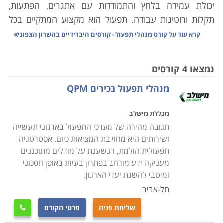
יכולת עמידה בלחץ והתמודדות עם אתגרים, הפתעות,
תקלות ורוטינות עבודה. תפעול הוא מקצוע המתקיים בכל
חברה, מפעל או ארגון שבו מתנהלים תהליכים, ועל כן ישנו
קרא עוד על
קורס מנהלי תפעול - קורסים היברידיים בהשרון הצפוני
צורך בלימוד קורס מנהלי תפעול על מנת לרכוש את הידע
המתאים לעבודה בארגון שכזה
.
ניהול התפעול משלב בתוכו
נמצאו 4 קורסים
מדידה, ניתוח ופיקוח המייעלים את תהליכי העבודה בארגון.
מנהלי תפעול בכירים QPM
תחום זה כולל, בין היתר, ניהול שירות, רכישה, ניהול מחסן,
ניהול מלאי, ניהול איכות, ניהול לוגיסטי והפצה. נושא
מכללת מישלב
התפעול הוא קריטי לתפקוד הארגון בארגונים, מפעלים,
תגובה מהירה של מערכי התפעול בארגוני תעשייה
חברות גדולות, חברות הייטק, וחברות תעשייתיות המנהלות
ושירותים היא מחוייבת המציאות כיום. אסטרטגיה
תהליכים מורכבים בתחום הרכש, הייצור וההפצה. זאת כיוון
תפעולית הולמת, הנשענת על מודלים מתוכננים
שבהן נדרשת פונקציה
ארגונית ייעודית בתחום
.
מעניקה ידע מורחב בפתרון בעיות באופן חסכוני
ומיטבי להשגת יעדי הארגון.
חשוב לציין כי תפקידו של מנהל תפעול הוא רב גוני והוא,
תל-אביב
למעשה, מתפעל מספר תפקידים בו זמנית. זאת, בעוד
שליחת פניה
פרטי הקורס

שלמקצועות אחרים היקף תפקיד צר וממוקד יותר. מנהל