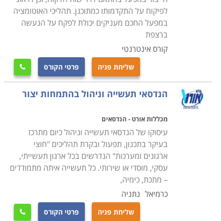
העבודה בה הוא ירצה לעסוק לאחר סיום הקורס
.
לפיקוח על התקדמותו כמתוכנן. תהליכי האוטומציה
במפעל החכם מעניקים יכולת לפקח על הנעשה
ברצפת
קורס אינטרנטי
שליחת פניה
פרטי הקורס

הנדסאי תעשייה וניהול בהתמחות יצור
מכללות אורט - הנדסאים
עיסוקו של הנדסאי תעשייה וניהול כיום מתרכז
בעיקר בתכנון, תפעול ובקרת תהליכים "חוצי
ארגונים ומערכות" הנדרשים בכל ארגון תעשייתי,
עסקי, מוסדי או שירותי. כל תעשייה איתה מתמודדים
– מתכת, כימיה,
כרמיאל
נתניה
שליחת פניה
פרטי הקורס
