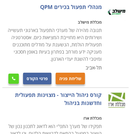
תפעול לובש מספר כובעים בעת עבודתו בארגון: פיקוח על
מנהלי תפעול בכירים QPM
צוות עובדים, ניהול מלאי, ניהול פרויקט, עבודה מול לקוחות
ופתרון בעיות. לפיכך, על מי שמתעתד לעסוק בתחום לדעת
מכללת מישלב
כי יש צורך בכישורי מולטי טאסקינג על מנת לתפקד ביעילות
תגובה מהירה של מערכי התפעול בארגוני תעשייה
ובצורה מוצלחת.
ושירותים היא מחוייבת המציאות כיום. אסטרטגיה
תפעולית הולמת, הנשענת על מודלים מתוכננים
מעניקה ידע מורחב בפתרון בעיות באופן חסכוני
קורס מנהלי תפעול כולל מגוון רחב של נושאים,
ומיטבי להשגת יעדי הארגון.
החל מזרימת הייצור וניהולו על כל הקווים והתהליכים
תל-אביב
המתרחשים בו, דרך פעילות הרכש לרבות קשר עם ספקים,
בדיקות שוק, הצעות מחיר, ניהול מלאי והקצאת משאבים,
שליחת פניה
פרטי הקורס

וכלה בתפקוד טכנולוגי של מערכות מידע, רשתות תקשורת
קורס ניהול הייצור - מצוינות תפעולית
ומחשבים וכדומה
.
וחדשנות בניהול
הלימודים ב
קורס מנהלי תפעול
נחלקים לנושאים: תפעול
מכללת ארז
הייצור, הרכש, והטכנולוגיה. כל סטודנט יכול לבחור את
תפקידו של מערך התפ"י הוא לדאוג לתכנון נכון של
תחום ההתמחות שלו על פי אופי עבודתו הנוכחית, או על פי
הייצור במפעל בהתאם לדרישות הלקוח, וכן לדאוג