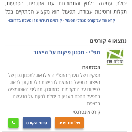
יכולת עמידה בלחץ והתמודדות עם אתגרים, הפתעות,
תקלות ורוטינות עבודה. תפעול הוא מקצוע המתקיים בכל
חברה, מפעל או ארגון שבו מתנהלים תהליכים, ועל כן ישנו
קרא עוד על
קורס מנהלי תפעול - קורסים לגילאי 18 ומעלה בדרום
צורך בלימוד קורס מנהלי תפעול על מנת לרכוש את הידע
המתאים לעבודה בארגון שכזה
.
ניהול התפעול משלב בתוכו
נמצאו 4 קורסים
מדידה, ניתוח ופיקוח המייעלים את תהליכי העבודה בארגון.
תפ"י - תכנון פיקוח על הייצור
תחום זה כולל, בין היתר, ניהול שירות, רכישה, ניהול מחסן,
ניהול מלאי, ניהול איכות, ניהול לוגיסטי והפצה. נושא
מכללת ארז
התפעול הוא קריטי לתפקוד הארגון בארגונים, מפעלים,
תפקידו של מערך התפ"י הוא לדאוג לתכנון נכון של
חברות גדולות, חברות הייטק, וחברות תעשייתיות המנהלות
הייצור במפעל בהתאם לדרישות הלקוח, וכן לדאוג
תהליכים מורכבים בתחום הרכש, הייצור וההפצה. זאת כיוון
לפיקוח על התקדמותו כמתוכנן. תהליכי האוטומציה
שבהן נדרשת פונקציה
ארגונית ייעודית בתחום
.
במפעל החכם מעניקים יכולת לפקח על הנעשה
ברצפת
חשוב לציין כי תפקידו של מנהל תפעול הוא רב גוני והוא,
קורס אינטרנטי
למעשה, מתפעל מספר תפקידים בו זמנית. זאת, בעוד
שליחת פניה
פרטי הקורס

שלמקצועות אחרים היקף תפקיד צר וממוקד יותר. מנהל