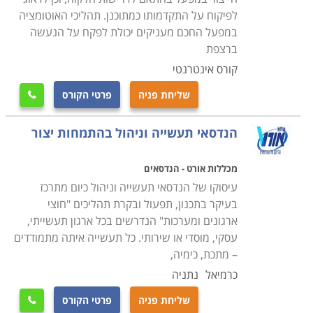
העבודה בה הוא ירצה לעסוק לאחר סיום הקורס
.
לפיקוח על התקדמותו כמתוכנן. תהליכי האוטומציה
במפעל החכם מעניקים יכולת לפקח על הנעשה
ברצפת
קורס אינטרנטי
שליחת פניה
פרטי הקורס

הנדסאי תעשייה וניהול בהתמחות יצור
מכללות אורט - הנדסאים
עיסוקו של הנדסאי תעשייה וניהול כיום מתרכז
בעיקר בתכנון, תפעול ובקרת תהליכים "חוצי
ארגונים ומערכות" הנדרשים בכל ארגון תעשייתי,
עסקי, מוסדי או שירותי. כל תעשייה איתה מתמודדים
– מתכת, כימיה,
כרמיאל
נתניה
שליחת פניה
פרטי הקורס
