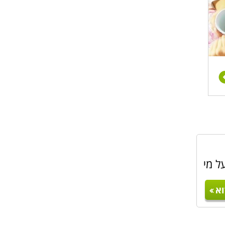
ל מי
א