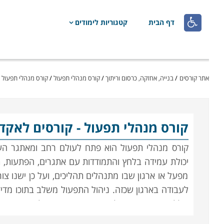

דף הבית
קטגוריות לימודים
אתר קורסים
/
בנייה, אחזקה, כרסום וריתוך
/
קורס מנהלי תפעול
/
קורס מנהלי תפעול 
קורס מנהלי תפעול
- קורסים לאקד
קורס מנהלי תפעול הוא פתח ל
עולם רחב ומאתגר העו
יכולת עמידה בלחץ והתמודדות עם אתגרים, הפתעות, ת
מפעל או ארגון שבו מתנהלים תהליכים, ועל כן ישנו צ
לעבודה בארגון שכזה
.
ניהול התפעול משלב בתוכו מדידה
כולל, בין היתר, ניהול שירות, רכישה, ניהול מחסן, ני
קריטי לתפקוד הארגון בארגונים, מפעלים, חברות גדולו