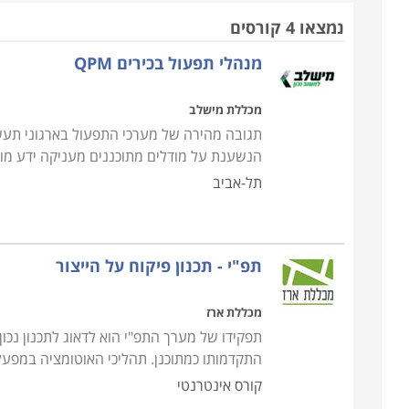
בתחום הרכש, הייצור וההפצה. זאת כיוון שבהן נדרשת 
נמצאו 4 קורסים
מנהלי תפעול בכירים QPM
חשוב לציין כי תפקידו של מנהל תפעול הוא רב גונ
שלמקצועות אחרים היקף תפקיד צר וממוקד יותר. מנהל 
מכללת מישלב
עובדים, ניהול מלאי, ניהול פרויקט, עבודה מול לקוחות
תגובה מהירה של מערכי התפעול בארגוני תעשי
צורך בכישורי מולטי טאסקינג על מנת לתפקד ביעילות 
הנשענת על מודלים מתוכננים מעניקה ידע מורח
תל-אביב
קורס מנהלי תפעול כולל מגוון רחב של נושאים, החל מ
דרך פעילות הרכש לרבות קשר עם ספקים, בדיקות שו
טכנולוגי של מערכות מידע, רשתות תקשורת ומחשבים ו
תפ"י - תכנון פיקוח על הייצור
הלימודים ב
קורס מנהלי תפעול
נחלקים לנושאים: תפעו
מכללת ארז
ההתמחות שלו על פי אופי עבודתו הנוכחית, או על פי 
תפקידו של מערך התפ"י הוא לדאוג לתכנון נכו
התקדמותו כמתוכנן. תהליכי האוטומציה במפע
קורס אינטרנטי