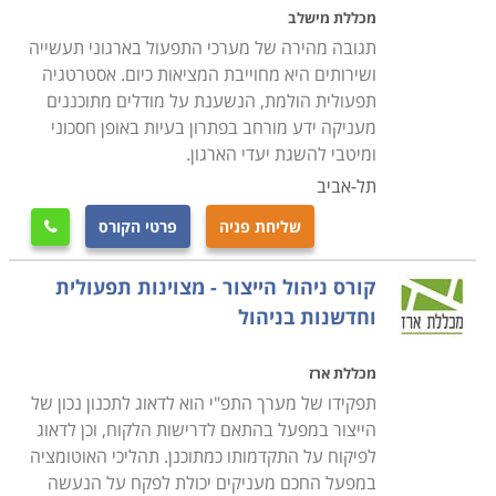
ופתרון בעיות. לפיכך, על מי שמתעתד לעסוק בתחום לדעת
מכללת מישלב
כי יש צורך בכישורי מולטי טאסקינג על מנת לתפקד ביעילות
תגובה מהירה של מערכי התפעול בארגוני תעשייה
ובצורה מוצלחת.
ושירותים היא מחוייבת המציאות כיום. אסטרטגיה
תפעולית הולמת, הנשענת על מודלים מתוכננים
מעניקה ידע מורחב בפתרון בעיות באופן חסכוני
קורס מנהלי תפעול כולל מגוון רחב של נושאים,
ומיטבי להשגת יעדי הארגון.
החל מזרימת הייצור וניהולו על כל הקווים והתהליכים
תל-אביב
המתרחשים בו, דרך פעילות הרכש לרבות קשר עם ספקים,
בדיקות שוק, הצעות מחיר, ניהול מלאי והקצאת משאבים,
שליחת פניה
פרטי הקורס

וכלה בתפקוד טכנולוגי של מערכות מידע, רשתות תקשורת
קורס ניהול הייצור - מצוינות תפעולית
ומחשבים וכדומה
.
וחדשנות בניהול
הלימודים ב
קורס מנהלי תפעול
נחלקים לנושאים: תפעול
מכללת ארז
הייצור, הרכש, והטכנולוגיה. כל סטודנט יכול לבחור את
תפקידו של מערך התפ"י הוא לדאוג לתכנון נכון של
תחום ההתמחות שלו על פי אופי עבודתו הנוכחית, או על פי
הייצור במפעל בהתאם לדרישות הלקוח, וכן לדאוג
העבודה בה הוא ירצה לעסוק לאחר סיום הקורס
.
לפיקוח על התקדמותו כמתוכנן. תהליכי האוטומציה
במפעל החכם מעניקים יכולת לפקח על הנעשה