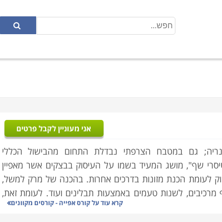
אני מעוניין לקבל פרטים
ינריה; גם במטבח הצרפתי נבדלת התחום מהבישול הכללי
יסרי שף", מושג המעיד בשמו על העיסוק בבצקים אשר מאפיין
יוק לעומת הכנת מזונות בדרכים אחרות. בהכנה של מרק למשל,
מרכיבים, לשנות טעמים באמצעות תבלינים ועוד. לעומת זאת,
קרא עוד על
קורס אפייה - קורסים מקוונים
יה ובין אם בטעמים לא מדוייקים, הרי שתהליך האפייה ייכשל,
 לשקם. אולי יהיה ניתן לנסות להציל את המצב עם קרם, מילוי