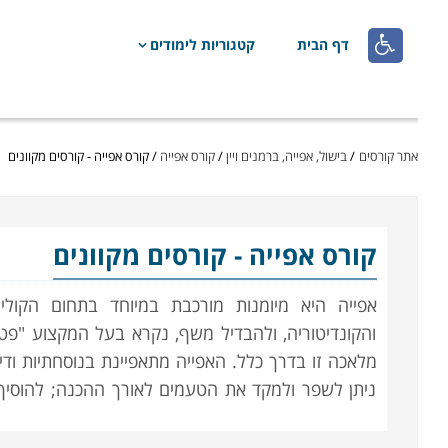

דף הבית
קטגוריות לימודים
אתר קורסים
/
בישול, אפייה, ברמנים ויין
/
קורס אפייה
/
קורס אפייה - קורסים מקוונים
קורס אפייה
- קורסים מקוונים
אפייה היא מיומנות מורכבת במיוחד בתחום הקול
והקונדיטוריה, ולהבדיל משף, נקרא בעל המקצוע "פט
מלאכה זו בדרך כלל. האפייה מתאפיינת בנוסחתיות וד
ניתן לשפר ולמקד את הטעמים לאורך ההכנה; להוסיף 
אם בצק של עוגה לא הוכן כהלכה, בין אם בנוסחה שגוי
הבצק לא יעלה כהלכה, ואת התוצר הכושל לא יהיה ניתן