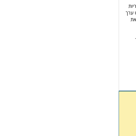
יות
 ערך
את