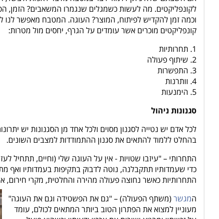
לקונפליקטים. מה לעשות כשמגלים שנגמרו המשאבים? הזמן, הסוכ
וכמה זמן להקדיש לפיתוח, המוצר? העוגה. המטבח מאפשר לנו לה
קונפליקטים מוכרים אשר עומדים על הגרף, יחסים מול מטרות:
1. תחרותיות
2. שיתוף פעולה
3. התפשרות
4. וותרנות
5. הימנעות
סגנונות ניהול
לכל אדם יש נטייה לסגנון מסוים ולכל אחד מן הסגנונות יש יתרונות
בהחלט ללמוד להתאים את סגנון ההתמודדות למצבים השונים.
התחרותי – "עיזבו שטויות - אין על העוגה שלי (וחיים, תתחיל לע
כדי שעמדותיו תתקבלנה, נוטה לדבוק בתקיפות בעמדותיו ואף מתא
התחרותיות כאשר נחוצה פעולה מהירה והחלטית, מקרי חירום, או
ה
מגשר
(משתף הפעולה) – "גם את הפשטידה וגם את העוגה"
מעוניין למצוא את הפתרון הטוב ביותר המתאים לכולם, עומד