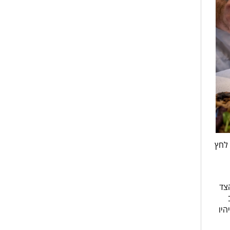
 לחץ
הצד
היו