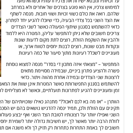
על זכויותיו ומבטא ישירות את צרכיו ודעותיו וכשהוא פועל
למימוש צרכיו, אין הוא פוגע בצרכים של אחרים ולא במרחב
שלהם. רואה את כולם כשווי זכויות ושווי חובות. מנסה לשתף
את הצד השני בכל צדדי הבעיה, כדי שיוכלו להגיע יחד לפתרון.
כדאי להשתמש בסגנון שיתוף הפעולה כאשר לשני הצדדים
צריכים חשובים שלא ניתן להתפשר עליהן, המטרה היא ללמוד
ולהבין את השקפת הזולת, רוצים לתת מקום לדעות שונות
ונקודות מבט שונות, רוצים לבנות יחסים לטווח ארוך, או
מעוניינים לשכלל רעיונות מתוך סיעור של כמה רעיונות
המתפשר – "מצאתי איזה מתכון די בסדר" מנסה למצוא נוסחת
פשרה ולהציע פתרון ביניים, שבמידה מסויימת מתאים
לרצונות שני הצדדים ובמידה אחרת מהווה ויתור. כדאי
להשתמש בסגנון התפשרותת כאשר המטרות אינן שוות את המאמץ 
זמן ומעוניינים להגיע לפתרונות תועלתיים, וכאשר לא מצליחים ל
הוותרן – "אז מה בא לכם לאכול?" מתנהג כאילו שזכויותיהם של ה
תקינים עם הזולת ולכן, תמיד ינסה להדגיש נושאים בהם יש הסכמ
השני ואפילו יוותר על רצונותיו לטובת הצד השני ואף יבצע פעולו
לזולת הרבה יותר מאשר לך, יש חשיבות גדולה יותר לשמירת יחסים
חשובים לך באמת התחרות כתחרות רק תזיק לך ולא משנה אם תנצ