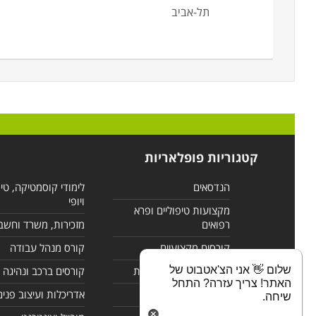
תל-אביב
קטגוריות פופלאריות
הנדסאים
לימודי קוסמטיקה, טי
ויופי
מקצועות טיפוליים ופרא
רפואים
מזכירות, משרד וחשב
קורסים מקצועיים
קורס מנהל עבודה
שלום 👋 אני הצ'אטבוט של
לימודי מחשבים ורשתות
קורסים ברכב ונהיגה
האתר! צריך עזרה? התחל
קורסים בניהול
אדריכלות ועיצוב פנים
שיחה.