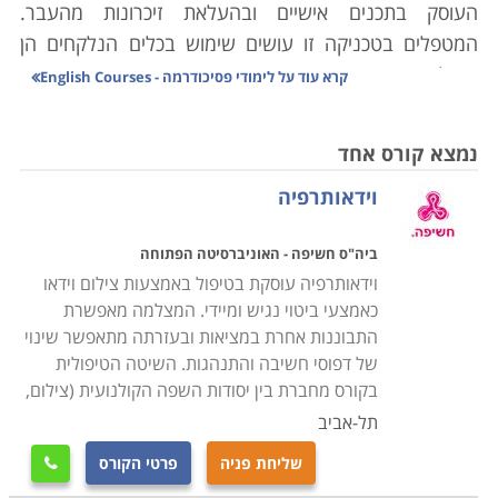
העוסק בתכנים אישיים ובהעלאת זיכרונות מהעבר.
המטפלים בטכניקה זו עושים שימוש בכלים הנלקחים הן
מעולם הדרמה, המשחק והתיאטרון והן בידע ובהבנות
קרא עוד על
לימודי פסיכודרמה - English Courses
השאובים מעולם הפסיכולוגיה, ההתפתחות האנושית
ותיאוריות טיפוליות. השיטה פותחה על ידי הפסיכיאטר יעקב
נמצא קורס אחד
לוי מורנו, ובבסיסה ניצבת הטענה כי בכל אדם יש כוח בורא
וידאותרפיה
ויוצר, אשר כדי להתחבר אליו יש לגלות את מקורות
הספונטניות האישית, הכוח הפעיל בהווה, מניע לתגובה
ביה"ס חשיפה - האוניברסיטה הפתוחה
במצב חדש או לתגובה חדשה על מצב ישן
.
בהתאם להנחת
וידאותרפיה עוסקת בטיפול באמצעות צילום וידאו
יסוד זו מטופלים קונפליקטים, יחסים ומשברים אישיים
כאמצעי ביטוי נגיש ומיידי. המצלמה מאפשרת
ובין-אישיים באמצעות שיטות מעולם התיאטרון והדרמה.
התבוננות אחרת במציאות ובעזרתה מתאפשר שינוי
ייחודיות השיטה מתבטאת בכך שבמקום לדבר על הבעיה,
של דפוסי חשיבה והתנהגות. השיטה הטיפולית
היא מוצגת בפועל, בין אם במסגרת דיאלוג בין מטפל
בקורס מחברת בין יסודות השפה הקולנועית (צילום,
ומטופל, או במסגרת קבוצתית, תוך משחק וחילופי תפקידים.
תל-אביב
טכניקה זו מאפשרת לחוות את המצב מכמה נקודות מבט;
שליחת פניה
פרטי הקורס

כולל נקודת מבטו של הגורם מולו קיים הקונפליקט, הצופה