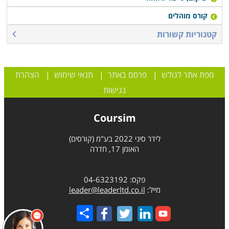
לחינוך מיוחד, מטפלים באמנויות, אנשי פסיכולוגיה ומדעי
קורס מוהלים
ההתנהגות. כל אלו יוכלו להסתייע בפסיכודרמה, ולהעשיר
משמעותית את כלי העבודה בהם נעשה שימוש על ידם.
קטגוריות קשורות
מפת אתר לגולש
|
פרסם באתר
|
תנאי שימוש
|
הצהרת
נגישות
Coursim
לידר סיני 2022 בע"מ (קורסים)
האומן 17, חדרה
פקס: 04-6323192
מייל:
leader@leaderltd.co.il
Share