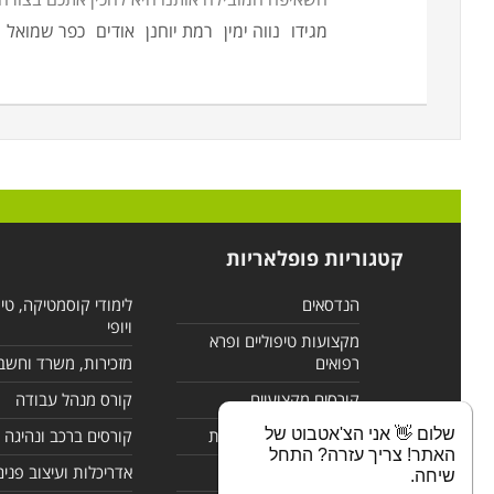
מגידו
נווה ימין
רמת יוחנן
אודים
כפר שמואל
קטגוריות פופלאריות
הנדסאים
לימודי קוסמטיקה, טי
ויופי
מקצועות טיפוליים ופרא
רפואים
מזכירות, משרד וחשב
קורסים מקצועיים
קורס מנהל עבודה
שלום 👋 אני הצ'אטבוט של
לימודי מחשבים ורשתות
קורסים ברכב ונהיגה
האתר! צריך עזרה? התחל
קורסים בניהול
אדריכלות ועיצוב פנים
שיחה.