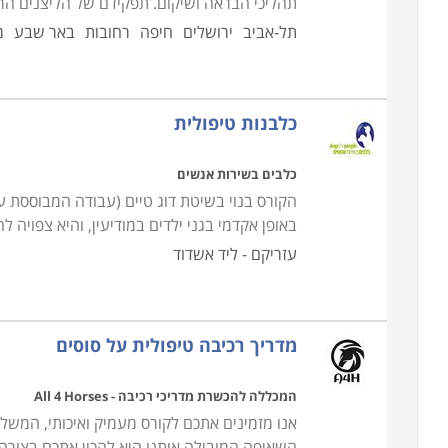
תהליכי הבראה ושיקום. תפקידם של הליצנים הר
תל-אביב
ירושלים
חיפה
רחובות
באר שבע
מ
כלבנות טיפולית
כלבים בשירות אנשים
הקורס בנוי בשיטת דוג טיים (עבודה המבוססת ע
באופן אקדמי בגני ילדים במודיעין, והיא צפויה 
עזריקם - ליד אשדוד
מדריך רכיבה טיפולית על סוסים
המכללה להכשרת מדריכי רכיבה - All 4 Horses
אנו מזמינים אתכם לקורס מעמיק ואיכותי, המש
השאיפה המובילה אותנו היא להכין אתכם בצורה