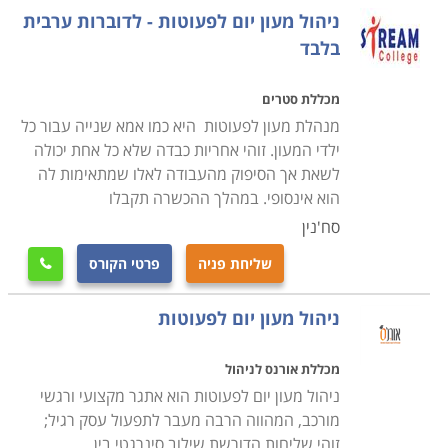
כלשהי, בין אם בגופו ובין אם בנפשו/אישיותו. גם תחום זה
ניהול מעון יום לפעוטות - לדוברות ערבית
מחולק לתתי נושאים שונים שניתן להתמחות בהם. כך,
בלבד
המעוניינים ללמוד את מקצועות הטיפול השונים יוכלו לבחור
בין טיפול במבוגרים, ילדים, תינוקות, מקצועות פרא-רפואיים,
מכללת סטרים
רפואה הוליסטית, אלטרנטיבית או קונבנציונאלית. הכל
מנהלת מעון לפעוטות היא כמו אמא שנייה עבור כל
בהתאם לרצונות של הפונה לתחומים אלו.
ילדי המעון. זוהי אחריות כבדה שלא כל אחת יכולה
לשאת אך הסיפוק מהעבודה לאלו שמתאימות לה
לימודי הגיל הרך
הוא אינסופי. במהלך ההכשרה תקבלו
הלימודים מיועדים לאנשי חינוך והוראה, מטפלים מכל קצוות
סח'נין
הקשת הטיפולית בארץ וכן לקהל הרחב אשר מעוניין
להרחיב את ידיעותיו או להיכנס לתחום טיפולי מרתק וייחודי
שליחת פניה
פרטי הקורס

זה. הלימודים כוללים לימודי פסיכולוגיה, פרקים בתהפתחות
ניהול מעון יום לפעוטות
הפעוט, גישות תיאורטיות שונות, פיתוח מיומנויות טיפוליות,
התמודדות עם מוגבלויות ואוכלוסיות שונות ועוד. ניתן ללמוד
מכללת אורנס לניהול
חינוך טיפולי לגיל הרך ברוב המכללות והאוניברסיטאות
ניהול מעון יום לפעוטות הוא אתגר מקצועי ורגשי
המורשות להוראת חינוך באופן כללי. המבקש ללמוד תחום
מורכב, המהווה הרבה מעבר לתפעול עסק רגיל;
זה יגלה כי מיקומי הלימוד מגוונים למדי החל ממכללת תל חי
זוהי שליחות הדורשת שילוב סינרגטי בין