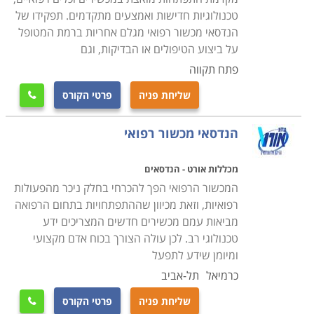
פעם הדרכות אישיות או מרוכזות לצוות הרפואי והמנהלתי
טכנולוגיות חדישות ואמצעים מתקדמים. תפקידו של
בנוגע לשימוש הנכון והמדוייק בציוד.
הנדסאי מכשור רפואי מגלם אחריות ברמת המטופל
על ביצוע הטיפולים או הבדיקות, וגם
הבדל נוסף ומהותי בין טכנאי רגיל לטכנאי ציוד רפואי הוא
פתח תקווה
כמובן זהות ומהות המעסיק. אם טכנאי סטנדרטי פועל בדרך
שליחת פניה
פרטי הקורס

כלל במעבדות פרטיות, במתן שירות נייד בתור עצמאי, או
כשכיר בשירות לקוחות יבואן מסויים, הרי שהטכנאי הרפואי
הנדסאי מכשור רפואי
עובד עבור ארגונים מענף הרפואה, אשר מאופיין במשכורות
גבוהות יותר הן בסקטור הציבורי והן בזה הפרטי, ובתנאי
מכללות אורט - הנדסאים
העסקה עדיפים. חלק ממסלולי הלימוד אפילו נערכים
המכשור הרפואי הפך להכרחי בחלק ניכר מהפעולות
בשיתוף ארגונים רפואיים כמו בתי חולים, אשר רואים בהם
רפואיות, וזאת מכיוון שההתפתחויות בתחום הרפואה
מביאות עמם מכשירים חדשים המצריכים ידע
הזדמנות להבטיח לעצמם את המצטיינים כאנשי צוות
טכנולוגי רב. לכן עולה הצורך בכוח אדם מקצועי
עתידיים.
ומיומן שידע לתפעל
כרמיאל
תל-אביב
בעמודים הבאים תוכלו למצוא הכשרות בתחום מקצועי זה
בכל המכללות ובתי הספר הטכנולוגיים ברחבי הארץ. אורך
שליחת פניה
פרטי הקורס
