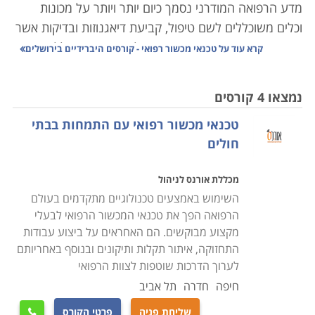
מדע הרפואה המודרני נסמך כיום יותר ויותר על מכונות
וכלים משוכללים לשם טיפול, קביעת דיאגנוזות ובדיקות אשר
פעם היו מבוצעות ידנית או פשוט לא היו קיימות כלל.
קרא עוד על
טכנאי מכשור רפואי - קורסים היברידיים בירושלים
הרפואה בארץ היא אחת מהמובילות בעולם, ובהתאמה,
המכשור המופעל בה מצוי בקדמת החזית הטכנולוגית. ציוד
נמצאו 4 קורסים
רפואי הוא יקר ערך הן מבחינת עלותו הכלכלית שמגיעה
טכנאי מכשור רפואי עם התמחות בבתי
לעתים למיליונים, והן מבחינת חיוניותו לתפעולן השוטף של
חולים
המערכות המורכבות בהן הוא פועל.
מכללת אורנס לניהול
למשל מכונת
MRI
, עלותה 2-3 מיליון דולר, וכל סריקה שלה
השימוש באמצעים טכנולוגיים מתקדמים בעולם
מתומחרת בכמה אלפי שקלים; בתי חולים אשר מחזיקים
הרפואה הפך את טכנאי המכשור הרפואי לבעלי
ברשותם מכשיר זה מפעילים אותו בניצולת מירבית, לעתים
מקצוע מבוקשים. הם האחראים על ביצוע עבודות
גם 24 שעות ביממה, דבר שמן הסתם גורר בלאי מהיר יותר
התחזוקה, איתור תקלות ותיקונים ובנוסף באחריותם
של הציוד. השבתת סורק שכזה עלולה לשבש פעילות באותו
לערוך הדרכות שוטפות לצוות הרפואי
מוסד רפואי באופן מתגלגל - פעילות הצוות המפעיל
חיפה
חדרה
תל אביב
משותקת, החולים אשר הגיעו לסריקה לא זוכים לה, מהלך
שליחת פניה
פרטי הקורס
