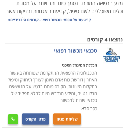
מדע הרפואה המודרני נסמך כיום יותר ויותר על מכונות
וכלים משוכללים לשם טיפול, קביעת דיאגנוזות ובדיקות אשר
פעם היו מבוצעות ידנית או פשוט לא היו קיימות כלל.
קרא עוד על
טכנאי מכשור רפואי - קורסים היברידיים
הרפואה בארץ היא אחת מהמובילות בעולם, ובהתאמה,
המכשור המופעל בה מצוי בקדמת החזית הטכנולוגית. ציוד
נמצאו 4 קורסים
רפואי הוא יקר ערך הן מבחינת עלותו הכלכלית שמגיעה
טכנאי מכשור רפואי
לעתים למיליונים, והן מבחינת חיוניותו לתפעולן השוטף של
המערכות המורכבות בהן הוא פועל.
מכללת המינהל הטכני
הטכנולוגיה הרפואית המתקדמת שפותחה בעשור
למשל מכונת
MRI
, עלותה 2-3 מיליון דולר, וכל סריקה שלה
האחרון דורשת כוח אדם מיומן לצורך תיחזוק וטיפול
מתומחרת בכמה אלפי שקלים; בתי חולים אשר מחזיקים
בתקלות השונות. הקורס פותח בדגש על הנושאים
ברשותם מכשיר זה מפעילים אותו בניצולת מירבית, לעתים
הרלוונטיים, והידע הנדרש היום למלא תפקיד של
גם 24 שעות ביממה, דבר שמן הסתם גורר בלאי מהיר יותר
טכנאי שרות למכשור
של הציוד. השבתת סורק שכזה עלולה לשבש פעילות באותו
כפר סבא
מוסד רפואי באופן מתגלגל - פעילות הצוות המפעיל
שליחת פניה
פרטי הקורס

משותקת, החולים אשר הגיעו לסריקה לא זוכים לה, מהלך