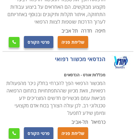
פעם הדרכות אישיות או מרוכזות לצוות הרפואי והמנהלתי
מקצוע מבוקשים. הם האחראים על ביצוע עבודות
בנוגע לשימוש הנכון והמדוייק בציוד.
התחזוקה, איתור תקלות ותיקונים ובנוסף באחריותם
לערוך הדרכות שוטפות לצוות הרפואי
הבדל נוסף ומהותי בין טכנאי רגיל לטכנאי ציוד רפואי הוא
חיפה
חדרה
תל אביב
כמובן זהות ומהות המעסיק. אם טכנאי סטנדרטי פועל בדרך
שליחת פניה
פרטי הקורס

כלל במעבדות פרטיות, במתן שירות נייד בתור עצמאי, או
כשכיר בשירות לקוחות יבואן מסויים, הרי שהטכנאי הרפואי
הנדסאי מכשור רפואי
עובד עבור ארגונים מענף הרפואה, אשר מאופיין במשכורות
גבוהות יותר הן בסקטור הציבורי והן בזה הפרטי, ובתנאי
מכללות אורט - הנדסאים
העסקה עדיפים. חלק ממסלולי הלימוד אפילו נערכים
המכשור הרפואי הפך להכרחי בחלק ניכר מהפעולות
בשיתוף ארגונים רפואיים כמו בתי חולים, אשר רואים בהם
רפואיות, וזאת מכיוון שההתפתחויות בתחום הרפואה
מביאות עמם מכשירים חדשים המצריכים ידע
הזדמנות להבטיח לעצמם את המצטיינים כאנשי צוות
טכנולוגי רב. לכן עולה הצורך בכוח אדם מקצועי
עתידיים.
ומיומן שידע לתפעל
כרמיאל
תל-אביב
בעמודים הבאים תוכלו למצוא הכשרות בתחום מקצועי זה
בכל המכללות ובתי הספר הטכנולוגיים ברחבי הארץ. אורך
שליחת פניה
פרטי הקורס
