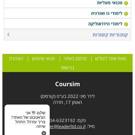
טכנאי מעליות
לימודי גז ואנרגיה
לימודי הידראוליקה
קטגוריות קשורות
מפת אתר לגולש
|
פרסם באתר
|
תנאי שימוש
|
הצהרת
נגישות
Coursim
לידר סיני 2022 בע"מ (קורסים)
האומן 17, חדרה
שלום 👋 אני
הצ'אטבוט של האתר!
פקס: 04-6323192
צריך עזרה? התחל
מייל:
leader@leaderltd.co.il
שיחה.