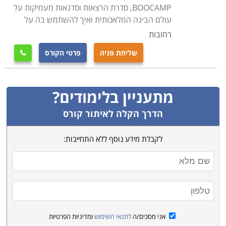
תואר, אשר נמשכים בין 3 ל-4 שנות לימוד, תלוי באיזו
BOOCAMP, סדרת הרצאות וסדנאות מעמיקות על
מכללה בוחרים. אפשר ללמוד קורס מערכות מידע במכללות
עולם הבינה המלאכותית ואיך להשתמש בה על
רבות אשר פרוסות בכל רחבי הארץ מצפון ועד הדרום. בתל
רחובות
אביב, בכפר סבא, ברמת גן, בירושלים ובערים נוספות בארץ.
שליחת פניה
פרטי הקורס

מתעניין בלימודים?
הדרך הקלה לאיתור קורס
לקבלת מידע נוסף ללא התחייבות:
אני מסכים/ה
לתנאי השימוש
ומדיניות הפרטיות