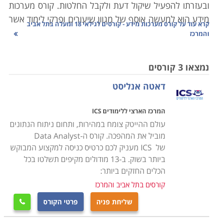
ובעזרתו להפעיל שיקול דעת ולקבל החלטות. קורס מערכות
מידע הוא למעשה אוסף של מגוון שיעורים ופרקי לימוד אשר
קרא עוד על
קורס מערכות מידע - קורסים לגילאי 18 ומעלה בתל אביב
עוסקים בתחום מערכות המידע ממספר היבטים שונים.
והמרכז
במסגרת הקורס לומדים המשתתפים את כל המעטפת של
מערכות אלו בארגון, כאשר עם יציאתם לשוק העבודה הם
נמצאו 3 קורסים
יכולים לבחור אם לעסוק בנושא בצורה כוללת או להתמחות
דאטה אנליסט
באחד מתתי התחומים שבו.
המרכז הארצי ללימודים ICS
בקורסים השונים לומדים כיצד לבנות ולפתח מערכות מידע,
עולם ההייטק צומח במהירות, ותחום ניתוח הנתונים
לאחסן את המידע בצורה נכונה שיהיה אפשר למצוא אותו
מוביל את המהפכה. קורס ה-Data Analyst
בעת הצורך, לאפיין, לנתח, לבקר ולאבטח אותו. בוגרי
של ICS מעניק לכם כרטיס כניסה למקצוע המבוקש
הקורסים יכולים להשתלב במגוון גדול ביותר של משרות
ביותר בשוק. ב-13 מודולים מקיפים תשלטו בכל
בחברות הייטק, בארגונים גדולים וקטנים, בגופים פוליטיים,
הכלים החזקים ביותר:
בגופים פיננסיים, במפעלי תעשייה, בחברות מסחריות, בגופי
קורסים בתל אביב והמרכז
רפואה ובמוסדות לימוד.
שליחת פניה
פרטי הקורס
