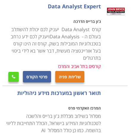
הלימודים כוללים תכנים רבים הקשורים בעולם המחשבים
Data Analyst Expert
מצד אחד, ובעולם התוכן מצד שני. תכני הלימוד כוללים
תכנות מחשבים והיכרות עם שפות תכנות, מסדי נתונים,
ג'ון ברייס הדרכה
ניהול פרוייקטים, רשתות מחשבים ותכנות ברשתות, מערכים
קורס Data Analyst יעניק לכם יכולת להשתלב
ובקרת זרימה. הלימודים מיועדים הן לאנשים אשר רואים
בעולם ה - Data Analysisויעניק לכם ידע נרחב
בטכנולוגיות המובילות בשוק. קורס זה הינו קורס
בתחום זה את עתידם המקצועי ורוצים לפתח קריירה בתחום,
בעל אוריינטציה מעשית, דבר אשר בא לידי ביטוי
והן לאנשי ניהול ברמות בינוניות וגבוהות אשר רוצים
בתרגולים
להרחיב את הידע שלהם בתחום המחשבים, ולהבין מה
קורסים בתל אביב והמרכז
קורה בארגון שהם מנהלים מבחינת ניהול הידע, בכדי שיוכלו
שליחת פניה
פרטי הקורס
להבין אותו, ולהשתמש במערכות אלו בצורה יותר מושכלת.

תואר ראשון במערכות מידע ניהוליות
לימודי מקצוע זה כוללים שיעורים עיוניים בהרצאות
פרונטליות ועבודה פרקטית על ידי תרגול רב ביותר הן
המרכז האקדמי פרס
במסגרת הלימודים והן מעבר לשעות הלימודים בבית.
מסלול בשילוב מכללת ג'ון ברייס והלשכה
לתרגול יש ערך רב כהכנה לעבודה המעשית בשטח. מדובר
לטכנולוגיות המידע בישראל, הכולל התחייבות לליווי
בלימודים מלאים לקראת תואר אקדמאי ראשון, או לבעלי
בהשמה. כמו כן כולל המסלול AI