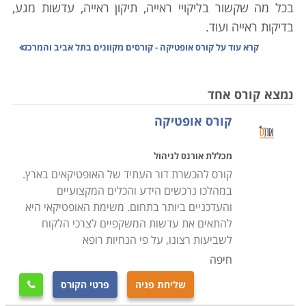
בכל מה שקשור בליקויי ראייה, תיקון ראייה, עדשות מגע,
בדיקות ראייה ועוד.
קרא עוד על
קורס אופטיקה - קורסים מקוונים בתל אביב והמרכז
בשנים האחרונות אנו עדים לחידושים ולפיתוחים בתחום
המשקפיים ועולם עדשות המגע, שהביאו לכך שאמצעים
נמצא קורס אחד
אלה הפכו לנגישים וזולים יותר לרכישה על ידי קהל קצרי
קורס אופטיקה
הרואי. אם בעבר היה קושי ברכישת משקפיים העונים בדיוק
על הצרכים של האדם קצר הרואי, הרי שהיום האמצעים
מכללת אורנס לניהול
הטכנולוגים העומדים לרשותו של בעל המקצוע מאפשרים
קורס להכשרת דור העתיד של האופטיקאים בארץ.
לו לתת מענה הולם ולמעלה מזה לכל לקוח ולכל סוג של
במהלכו נרכשים הידע והכלים המקצועיים
בעיה, ובמחיר השווה לכל נפש, כזה שניתן לעמוד בו ביתר
והעדכניים ביותר בתחום. משימת האופטיקאי היא
קלות.
להתאים את עדשות המשקפיים לצרכי הלקוח
לשביעות רצונו, על פי הנחיות רופא
תכני הלימודים כוללים ידע נרחב בפיזיקה: תורת האור,
חיפה
החזרי אור, מדידות שונות, מראות, סוגי עדשות, סוגי עיניים
שליחת פניה
פרטי הקורס

ואישונים, מערכת הראייה, תיקון ראייה, שיקולי פזילה,