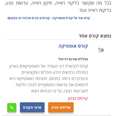
בכל מה שקשור בליקויי ראייה, תיקון ראייה, עדשות מגע,
בדיקות ראייה ועוד.
קרא עוד על
קורס אופטיקה - קורסים פנים ארגוניים בצפון
בשנים האחרונות אנו עדים לחידושים ולפיתוחים בתחום
המשקפיים ועולם עדשות המגע, שהביאו לכך שאמצעים
נמצא קורס אחד
אלה הפכו לנגישים וזולים יותר לרכישה על ידי קהל קצרי
קורס אופטיקה
הרואי. אם בעבר היה קושי ברכישת משקפיים העונים בדיוק
על הצרכים של האדם קצר הרואי, הרי שהיום האמצעים
מכללת אורנס לניהול
הטכנולוגים העומדים לרשותו של בעל המקצוע מאפשרים
קורס להכשרת דור העתיד של האופטיקאים בארץ.
לו לתת מענה הולם ולמעלה מזה לכל לקוח ולכל סוג של
במהלכו נרכשים הידע והכלים המקצועיים
בעיה, ובמחיר השווה לכל נפש, כזה שניתן לעמוד בו ביתר
והעדכניים ביותר בתחום. משימת האופטיקאי היא
קלות.
להתאים את עדשות המשקפיים לצרכי הלקוח
לשביעות רצונו, על פי הנחיות רופא
תכני הלימודים כוללים ידע נרחב בפיזיקה: תורת האור,
קורסים בצפון
החזרי אור, מדידות שונות, מראות, סוגי עדשות, סוגי עיניים
שליחת פניה
פרטי הקורס

ואישונים, מערכת הראייה, תיקון ראייה, שיקולי פזילה,