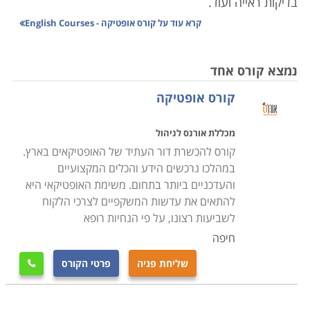
בדיקות ראייה ועוד.
קרא עוד על
קורס אופטיקה - English Courses
בשנים האחרונות אנו עדים לחידושים ולפיתוחים בתחום
המשקפיים ועולם עדשות המגע, שהביאו לכך שאמצעים
נמצא קורס אחד
אלה הפכו לנגישים וזולים יותר לרכישה על ידי קהל קצרי
קורס אופטיקה
הרואי. אם בעבר היה קושי ברכישת משקפיים העונים בדיוק
על הצרכים של האדם קצר הרואי, הרי שהיום האמצעים
מכללת אורנס לניהול
הטכנולוגים העומדים לרשותו של בעל המקצוע מאפשרים
קורס להכשרת דור העתיד של האופטיקאים בארץ.
לו לתת מענה הולם ולמעלה מזה לכל לקוח ולכל סוג של
במהלכו נרכשים הידע והכלים המקצועיים
בעיה, ובמחיר השווה לכל נפש, כזה שניתן לעמוד בו ביתר
והעדכניים ביותר בתחום. משימת האופטיקאי היא
קלות.
להתאים את עדשות המשקפיים לצרכי הלקוח
לשביעות רצונו, על פי הנחיות רופא
תכני הלימודים כוללים ידע נרחב בפיזיקה: תורת האור,
חיפה
החזרי אור, מדידות שונות, מראות, סוגי עדשות, סוגי עיניים
שליחת פניה
פרטי הקורס

ואישונים, מערכת הראייה, תיקון ראייה, שיקולי פזילה,
התאמת משקפיים לילדים ועוד. בנוסף, לימודים אלה כוללים