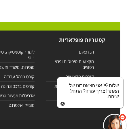
קטגוריות פופלאריות
הנדסאים
לימודי קוסמטיקה, טי
ויופי
מקצועות טיפוליים ופרא
רפואים
מזכירות, משרד וחשב
קורסים מקצועיים
קורס מנהל עבודה
שלום 👋 אני הצ'אטבוט של
לימודי מחשבים ורשתות
קורסים ברכב ונהיגה
האתר! צריך עזרה? התחל
קורסים בניהול
אדריכלות ועיצוב פנים
שיחה.
לימודי שפות
מובייל ואינטרנט