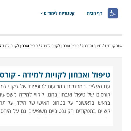

דף הבית
קטגוריות לימודים
אתר קורסים
/
חינוך והדרכה
/
טיפול ואבחון לקויות למידה
/
טיפול ואבחון לקויות למידה 
טיפול ואבחון לקויות למידה
- קורס
עם העלייה המתמדת במודעות לתופעות של ליקויי למיד
קורסים של טיפול ואבחון בהם. ליקויי למידה משפיע
בראש ובראשונה על בטחונו האישי של הילד, על תחו
קשיים בתפקודים הקוגנטיביים משפיעים גם על היחס 
ילדים הם עם אכזר, המתאכזר לכל מי ששונה או שאי
המלווים אותו ומשפיעים עליו רבות הן בזמן בית הספ