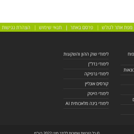
מפת אתר לגולש
|
פרסם באתר
|
תנאי שימוש
|
הצהרת נגישות
פוח
לימודי שוק ההון והשקעות
לימודי נדל"ן
ונאות
לימודי גרפיקה
קורסים אונליין
לימודי הייטק
לימודי בינה מלאכותית AI
© כל הזכויות שמורות ללידר סיני 2022 בע"מ