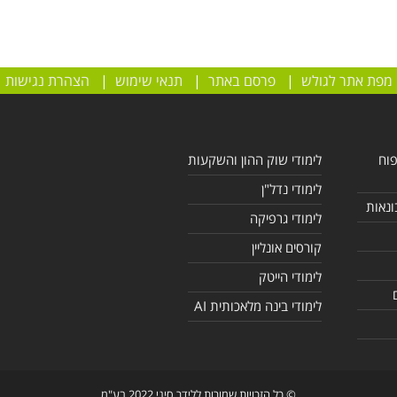
מפת אתר לגולש
|
פרסם באתר
|
תנאי שימוש
|
הצהרת נגישות
פוח
לימודי שוק ההון והשקעות
לימודי נדל"ן
ונאות
לימודי גרפיקה
קורסים אונליין
לימודי הייטק
לימודי בינה מלאכותית AI
© כל הזכויות שמורות ללידר סיני 2022 בע"מ