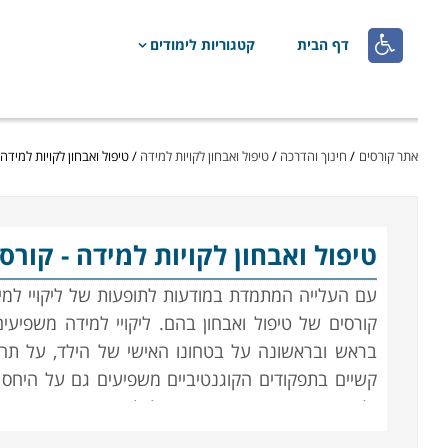

דף הבית
קטגוריות לימודים
אתר קורסים
/
חינוך והדרכה
/
טיפול ואבחון לקויות למידה
/
טיפול ואבחון לקויות למידה 
טיפול ואבחון לקויות למידה
- קורס
עם העלייה המתמדת במודעות לתופעות של ליקויי למיד
קורסים של טיפול ואבחון בהם. ליקויי למידה משפיע
בראש ובראשונה על בטחונו האישי של הילד, על תחו
קשיים בתפקודים הקוגנטיביים משפיעים גם על היחס 
ילדים הם עם אכזר, המתאכזר לכל מי ששונה או שאי
המלווים אותו ומשפיעים עליו רבות הן בזמן בית הספ