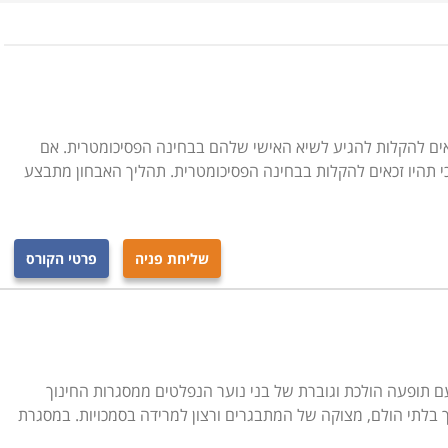
אין לו שליטה עליהם ללא עזרה חיצונית. דווקא משום כך, יש
ון לקויות למידה.
ותאמים לקהלי יעד שונים. כך, ישנם קורסים המיועדים באופן
אים להקלות להגיע לשיא האישי שלהם בבחינה הפסיכומטרית. אם
ו פסיכולוגים חינוכיים, מאבחנות דידקטיות, קלינאי תקשורת,
י תהיו זכאים להקלות בבחינה הפסיכומטרית. תהליך האבחון מתבצע
ל השונים המעוניינים להרחיב את סל הכלים לעבודה הטיפולית.
שליחת פניה
פרטי הקורס
נות של טיפול ואבחון ליקויי למידה. מרכזים אקדמיים ומכללות
ם, במגוון רחב של מסלולים לקהלי יעד שונים. אם בוחרים ללכת
יות למידה, חשוב לבצע סקר מוקדם לפני שמחליטים איפה ומה
ור את אפיק הלימוד המתאים לכם ביותר.
יפה ועוד.
תופעה הולכת וגוברת של בני נוער הנפלטים ממסגרות החינוך
ך בלתי הולם, מצוקה של המתבגרים ורצון למרידה בסמכויות. במסגרת