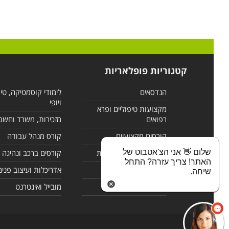
קטגוריות פופלאריות
הנדסאים
לימודי קוסמטיקה, טי
ויופי
מקצועות טיפוליים ופרא
רפואים
מזכירות, משרד וחשב
קורסים מקצועיים
קורס מנהל עבודה
שלום 👋 אני הצ'אטבוט של
לימודי מחשבים ורשתות
קורסים ברכב ונהיגה
האתר! צריך עזרה? התחל
קורסים בניהול
אדריכלות ועיצוב פנים
שיחה.
לימודי שפות
מובייל ואינטרנט