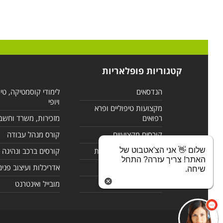
קטגוריות פופלאריות
הנדסאים
לימודי קוסמטיקה, טי
ויופי
מקצועות טיפוליים ופרא
רפואים
מזכירות, משרד וחשב
קורסים מקצועיים
קורס מנהל עבודה
שלום 👋 אני הצ'אטבוט של
לימודי מחשבים ורשתות
קורסים ברכב ונהיגה
האתר! צריך עזרה? התחל
קורסים בניהול
אדריכלות ועיצוב פנים
שיחה.
לימודי שפות
מובייל ואינטרנט