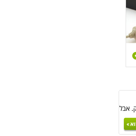
. אבל
א