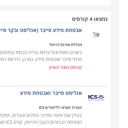
להגיע למידע החסוי בדרכים שונות ומגוונות. לימודים 
גישה בלתי מורשית העלולה לגרום נזק רב ויצירת דרכי 
נמצאו 4 קורסים
הלימודים כוללים את מבנה הרשת, עקרונות האבטחה, אח
אבטחת מידע סייבר (אנליסט ובקר סייב
ופענוח, חוקים, תכנון והקמת מערכות אבטחה ועוד. לב
בתפקידים מבוקשים, בעלי משמעות גבוהה, וכאלו המקנ
מכללת אורנס לניהול
בשנים האחרונות קיימת עלייה בכמות ובתחכום 
מטבע הדברים, לימודי סייבר הינם חוד החנית של ענף 
מרכזי סייבר ואבטחת מידע. כמו כן, נדרשת ה
מקצוע הסייבר לחלון הראווה של ההיי-טק הישראלי. הל
קורסים באזור השרון
מבוקשת ביותר ומקצוע נחשק אשר יבטיח לכם הכנסה נא
במגוון רחב של מכללות.
אנליסט סייבר ואבטחת מידע
המרכז הארצי ללימודים ICS
הצמיחה הגבוהים בענף ההייטק. קורס ICS מציע מסלול הכשרה מתקדם המכין את הסטודנטים