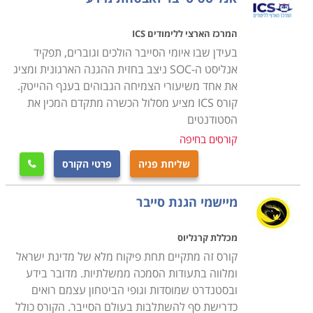
לבוגרי לימוד אבטחת מידע מוצעות אפשרויות תעסוקה רבות
בתפקידים מבוקשים, בעלי משמעות גבוהה, וכאלו המקנים
המרכז הארצי ללימודים ICS
אפשרויות התפתחות וקידום.
בעידן שבו איומי הסייבר הולכים וגוברים, תפקיד
אנליסט ה-SOC ניצב בחזית ההגנה הארגונית ומציג
מטבע הדברים, לימודי סייבר הינם חוד החנית של ענף
את אחד משיעורי הצמיחה הגבוהים בענף ההייטק.
ההיי-טק, והם מושכים אליהם את הטובים ביותר. למעשה,
קורס ICS מציע מסלול הכשרה מתקדם המכין את
הפך מקצוע הסייבר לחלון הראווה של ההיי-טק הישראלי.
הסטודנטים
הלימודים עצמם אורכים כשנה ובסופם תהיה בידכם תעודה
קורסים בחיפה
מבוקשת ביותר ומקצוע נחשק אשר יבטיח לכם הכנסה נאה.
שליחת פניה
פרטי הקורס

ניתן למצוא קורסי אבטחת מידע וסייבר בכל רחבי הארץ
במגוון רחב של מכללות.
מיישמי הגנת סייבר
מכללת קרנליוס
קורס זה מתקיים תחת פיקוח מלא של מדינת ישראל
ומלווה בתעודות הסמכה ממשלתיות. מדובר בידע
ובסטנדרט שמוסדות וגופי הביטחון עצמם רואים
כדרישת סף להשתלבות בעולם הסייבר. הקורס כולל