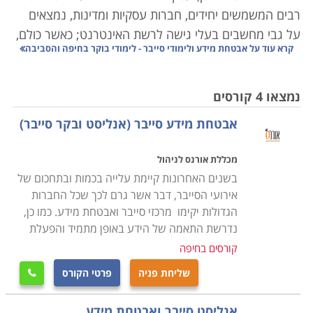
רבים המשמשים יחידים, חברות עסקיות ומדינות, נמצאים
על גבי מחשבים בעלי גישה לרשת האינטרנט; כאשר כולם,
קרא עוד על
אבטחת מידע ולימודי סייבר - לימודי בוקר בחיפה והסביבה
מגדול ועד קטן מאחסנים אינפורמציה קריטית על גבי
המחשב הכוללת פרטים אישים, עסקיים ובטחוניים.
נמצאו 4 קורסים
במקביל לצמיחתם של אמצעי מיגון משוכללים, גם
אבטחת מידע סייבר (אנליסט ובקר סייבר)
ההאקרים ופורצי המחשבים למיניהם משכללים את
יכולותיהם ומנסים להגיע למידע החסוי בדרכים שונות
מכללת אורנס לניהול
ומגוונות. לימודים אלו עוסקים ברכישת הכלים המסייעים
בשנים האחרונות קיימת עלייה בכמות ובתחכום של
להגנה על המאגרים מפני גישה בלתי מורשית העלולה
אירועי הסייבר, דבר אשר גרם לכך שכל החברות
לגרום נזק רב ויצירת דרכי התמודדות עם פריצות קטנות
הגדולות יקימו מרכזי סייבר ואבטחת מידע. כמו כן,
וגדולות.
נדרשת התאמה של הידע באופן מתמיד והפעלת
קורסים בחיפה
הלימודים כוללים את מבנה הרשת, עקרונות האבטחה,
שליחת פניה
פרטי הקורס
אחסון, מערכות הפעלה שונות, גיבוי, הרשאות, פריצות,

הצפנה ופענוח, חוקים, תכנון והקמת מערכות אבטחה ועוד.
אנליסט סייבר ואבטחת מידע