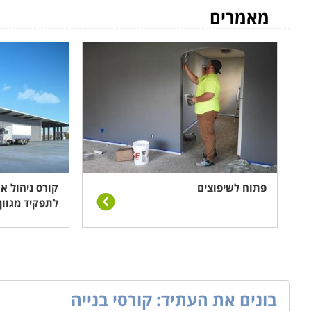
מאמרים
בנייה, אחזקה וריתוך באזור השפלה, אנו מזמינים אתכם להת
הזדמנויות אטרקטיביות שיתאימו לצרכיכם.
פתוח לשיפוצים
קורס ניהול א
לתפקיד מגוון
בונים את העתיד: קורסי בנייה