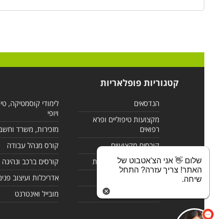
קטגוריות פופלאריות
הנדסאים
לימודי קוסמטיקה, טי
ויופי
מקצועות טיפוליים ופרא
רפואים
מזכירות, משרד וחשב
קורסים מקצועיים
קורס מנהל עבודה
שלום 👋 אני הצ'אטבוט של
לימודי מחשבים ורשתות
קורסים ברכב ונהיגה
האתר! צריך עזרה? התחל
קורסים בניהול
אדריכלות ועיצוב פנים
שיחה.
לימודי שפות
מובייל ואינטרנט