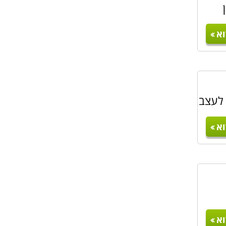
א
 לעצב
א
א