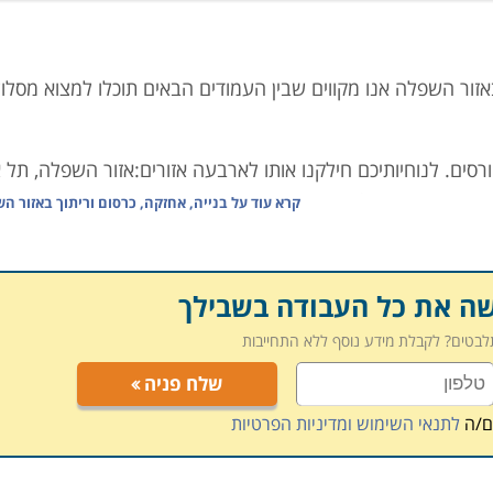
באזור השפלה אנו מקווים שבין העמודים הבאים תוכלו למצוא מסלול
רסים. לנוחיותיכם חילקנו אותו לארבעה אזורים:אזור השפלה, תל 
והסביבה, אזור השרון ואזור השרון הצפוני. התפתחות הכבישים כדוגמת כביש 6 ותנועת הרכבות בשנים האחרונות הפכו את א
קרא עוד על
בנייה, אחזקה, כרסום וריתוך באזור ה
קי הארץ.
רחובות, ראשון לציון ומכללות רבות שביניהן
שה את כל העבודה בשבילך
רה עד גדרה
תלבטים? לקבלת מידע נוסף ללא התחייבות
שלח פניה
ם/ה
לתנאי השימוש ומדיניות הפרטיות
 לציון
 מקווים שהצלחנו בכך, אך אם בכל אופן לא מצאתם בדיוק את בטי