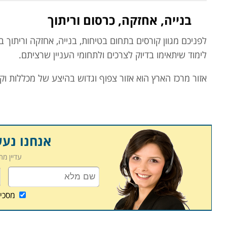
בנייה, אחזקה, כרסום וריתוך
לפניכם מגוון קורסים בתחום בטיחות, בנייה, אחזקה וריתוך 
לימוד שיתאימו בדיוק לצרכים ולתחומי העניין שרציתם.
אזור מרכז הארץ הוא אזור צפוף וגדוש בהיצע של מכללות וקו
השפלה לנגיש גם למתגוררים בתחומיו וגם לגרים בשאר חל
באזור השפלה נכללים ישובים וערים כמו אשדוד, קריית אונו, 
אנחנו נע
המכללה הטכנית לאנרגיה ובטיחות שנמצאת בדרך המכבים 48 ראשון לציון, 75106 - סניף חד
במבי - המרכז לבטיחות ונהיגה שנמצאת בהזית 120 ת.ד. 120, מושב גדרון 70795 - סניף חדרה עד גדרה
עדיין מ
מכון התקנים הישראלי שנמצאת בחיים לבנון 42 ת"א - סניף פריסה ארצית
בית ספר לנהיגה גזר שנמצאת בקיבוץ גזר 99786 - סניף רמלה
מסכי
מכללת המינהל הטכני שנמצאת בראשון לציון ,ז'בוטינסקי 16 , כ"ס -קמפוס בית ברל - סניף ראשון
השתדלנו לאסוף עבורכם את מיטב תכניות הלימודים, ואנחנו