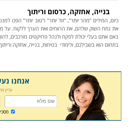
בנייה, אחזקה, כרסום וריתוך
כיום, המילים "מהר יותר", "זול יותר" ו"טוב יותר" הפכו
את נתח השוק שלהם, את הרווחים ואת הערך ללקוח. על מנת
באם אתם בעלי יכולת לפקח ולנהל פרויקטים מורכבים, להוצ
בתחום הוא בשבילכם, ולימודי
בטיחות, בנייה, אחזקה וריתוך 
קורס
ניהול פרויקטים בבניה
ניהול פרויקט
הוא אינו משימה קלה ולרוב היא אף מורכבת.
והפעולות הנדרשות לבצע אותם משפיעות על היבטים אחרים 
אנחנו נע
מצריך הבנה וידע במגוון תחומים וכן את היכולת לפתח טכנ
עדיין מ
אשר ירכז תחת ידו את כל הנדרש לשם הפעלת הפרויקט. זא
אנשי הצוות להגיע לשיתוף פעולה מקסימאלי. קורס ניהו
בשיקולי תקציב, זמן, וכוח האדם העומדים לרשות הפרויקט
מסכי