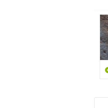
דינמי
 לנהל
הצלחת
עריכת
הנדרש
השיטה
. עם