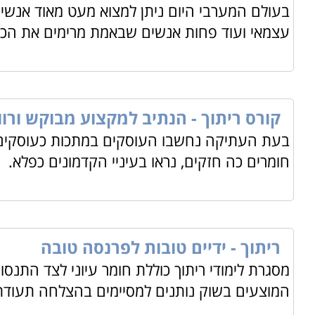
בעולם המערבי היום ניתן למצוא מעט מאוד אנשים
למי מתאימים הלימודים
עצמאי ועוד פחות אנשים שבאמת מרימים את הכפ
הלימודים הינם מותאמים לכל מי שמי שמעוניין בהכשרה מק
מה לומדים
ניתן ללמוד את קורס הבסיס מפעיל/כוון
CNC
, קורס זה יא
קורס זה יגיעו בסיום הקורס לרמת שליטה גבוהה ביכולות המ
קורס ריתוך - הנתיב למקצוע מבוקש ורוו
מתקדם יותר, יוכלו ללמוד להיות תכנתי
CNC
. בוגרי קורס 
בעת העתיקה נחשבו העוסקים במתכות כעוסקים 
ממודל, לבצע סימולציות וליצור תכניות לסוגי בקרים שונים
.
חומרים כה חזקים, נראו בעיניי הקדמונים כפלא.
ריתוך - ידיים טובות לפרנסה טובה
מסגרת לימודי ריתוך כוללת חומר עיוני לצד התנס
המוצעים בשוק נותנים למסיימים בהצלחה תעודת