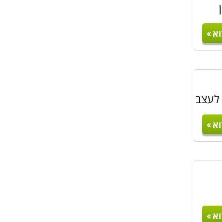
א
 בוגרי
בקורס
רטוטים
 לעצב
א
א