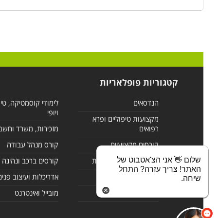
קטגוריות פופלאריות
הנדסאים
לימודי קוסמטיקה, טי
ויופי
מקצועות טיפוליים ופרא
רפואים
מזכירות, משרד וחשב
קורסים מקצועיים
קורס מנהל עבודה
שלום 👋 אני הצ'אטבוט של
לימודי מחשבים ורשתות
קורסים ברכב ונהיגה
האתר! צריך עזרה? התחל
קורסים בניהול
אדריכלות ועיצוב פנים
שיחה.
לימודי שפות
מובייל ואינטרנט