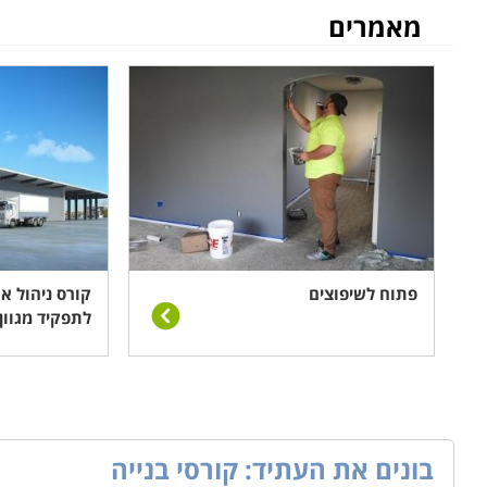
למי מתאימים הלימודים
מאמרים
לימודי ניהול פרויקטים בבניה מתאימים הן למהנדסים והן 
ומרתק וכן להרחיב את אפשרויות התעסוקה. הקורס דורש רק
צוות של אנשים, לעמוד ביעדים ומטרות מוגדרים ולהקפיד על
מה לומדים
מטרת הקורס היא לימוד הידע הנדרש לשם ארגון נכון ש
הפרויקט. לכן, במסגרת הקורס מועברים שיעורים והרצאו
תכנית עבודה ועד ניהול אחרון אנשי הצוות, נהלי בטיחות
וניהול תקציב.
פתוח לשיפוצים
קורס ניהול א
לתפקיד מגוון
קורס
CNC
CNC
או בשמו המלא
Computer Numerical Control
הי
הינם הדיוק של ביצוע העבודה, היכולת לייצר מספר רב של 
כניסת ה-
CNC
לשוק עברו כל המפעלים לשיטה זו במהירות
בונים את העתיד: קורסי בנייה