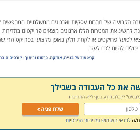
 למנטרה הקבועה של חברות עסקיות וארגונים ממשלתיים המחפשים 
 להשיג את המטרות הללו ארגונים מוצאים פרויקטים בתדירות ג
יא לפועל פרויקטים או לקחת חלק באופן מקצועי בפרויקט הרי שה
יכולים להיות לכם לעזר.
קרא עוד על
בנייה, אחזקה, כרסום וריתוך - קורסים היבר
 זאת כיוון שפרויקטים מורכבים מהרבה משימות הקשורות אחת ב
בפרויקט. הידע הנדרש לעיסוק בניהול פרויקטים מורכבים או פ
שה את כל העבודה בשבילך
יקות עבודה. לכן, על מנת להוציא פרויקט מוצלח יש צורך באיש 
תלבטים? לקבלת מידע נוסף ללא התחייבות
ת באופן, אשר יאפשר לכל אנשי המערכת, הפועלים, המהנדסים,
שלח פניה
ל פרויקטים מעניק את הידע הנדרש לשם ניהול נכון, תוך הת
 בהתאם לתכנית עבודה מסודרת ומאורגנת מראש.
ם/ה
לתנאי השימוש ומדיניות הפרטיות