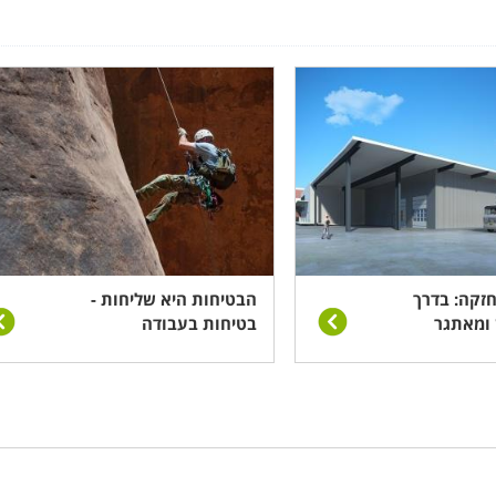
לאדריכלים כקורס העשרה וכן למי שמעוניין לרכוש מקצוע רווחי 
ע כלשהו בתחום ומתאים לאלו הרואים עצמם כבעלי יכולת לפקח,
 כללי ונהלי בטיחות.
ל הפרויקט ויצירת שיטת עבודה אפקטיבית ויעילה התורמת ל
ת בתחומי הבנייה, הבנת המערכת הכוללת של ניהול פרויקט מ
, היבטים משפטיים, כללי התנהלות בשטח, הכרת הציוד המכאני 
חזקה: בדרך
הבטיחות היא שליחות -
 ומאתגר
בטיחות בעבודה
נו הליך של עיבוד שבבי הנשלט לחלוטין על ידי מחשב.
יתרונות 
פריטים זהים והמהירות שלה יחסית לעיבוד הידני שקדם ל-
CNC
, דבר אשר הפך את החריטה הידנית לנחלתם של אומנים בלבד.