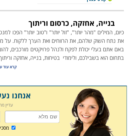
בנייה, אחזקה, כרסום וריתוך
כיום, המילים "מהר יותר", "זול יותר" ו"טוב יותר" הפכו
את נתח השוק שלהם, את הרווחים ואת הערך ללקוח. על מנת
באם אתם בעלי יכולת לפקח ולנהל פרויקטים מורכבים, להוצ
בתחום הוא בשבילכם, ולימודי
בטיחות, בנייה, אחזקה וריתוך 
קרא עוד ע
קורס
ניהול פרויקטים בבניה
ניהול פרויקט
הוא אינו משימה קלה ולרוב היא אף מורכבת.
והפעולות הנדרשות לבצע אותם משפיעות על היבטים אחרים 
אנחנו נע
מצריך הבנה וידע במגוון תחומים וכן את היכולת לפתח טכנ
עדיין מ
אשר ירכז תחת ידו את כל הנדרש לשם הפעלת הפרויקט. זא
אנשי הצוות להגיע לשיתוף פעולה מקסימאלי. קורס ניהו
בשיקולי תקציב, זמן, וכוח האדם העומדים לרשות הפרויקט
מסכי