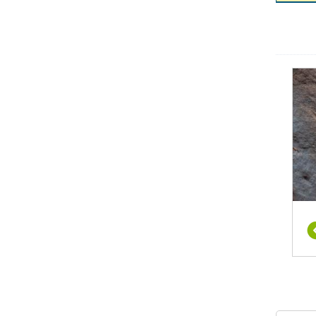
דינמי
 לנהל
הצלחת
עריכת
הנדרש
השיטה
. עם