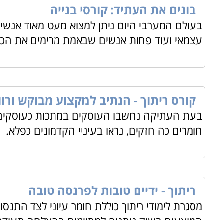
בונים את העתיד: קורסי בנייה
בעולם המערבי היום ניתן למצוא מעט מאוד אנשים
למי מתאימים הלימודים
עצמאי ועוד פחות אנשים שבאמת מרימים את הכפ
הלימודים הינם מותאמים לכל מי שמי שמעוניין בהכשרה מק
מה לומדים
ניתן ללמוד את קורס הבסיס מפעיל/כוון
CNC
, קורס זה יא
קורס זה יגיעו בסיום הקורס לרמת שליטה גבוהה ביכולות המ
קורס ריתוך - הנתיב למקצוע מבוקש ורוו
מתקדם יותר, יוכלו ללמוד להיות תכנתי
CNC
. בוגרי קורס 
בעת העתיקה נחשבו העוסקים במתכות כעוסקים 
ממודל, לבצע סימולציות וליצור תכניות לסוגי בקרים שונים
.
חומרים כה חזקים, נראו בעיניי הקדמונים כפלא.
ריתוך - ידיים טובות לפרנסה טובה
מסגרת לימודי ריתוך כוללת חומר עיוני לצד התנס