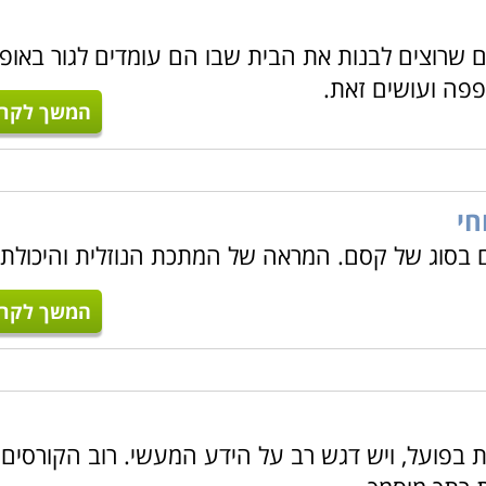
 שרוצים לבנות את הבית שבו הם עומדים לגור באופן
פה ועושים זאת.
צועית אשר מעניקה מקצוע מבוקש ועבודה יציבה.
המשך לקרו
פשר לכם להפוך את צרכי הלקוח והתוכניות הכתובות לרכיב ממשי,
כונה, כך שיוכלו להפיק את המוצר האיכותי ביותר.
אלה הרוצים 
חי
זה יכירו את כלי התכנון והשרטוט, ילמדו להקים מודלים, להפיק ש
בסוג של קסם. המראה של המתכת הנוזלית והיכולת
המשך לקרו
ות בפועל, ויש דגש רב על הידע המעשי. רוב הקורסים