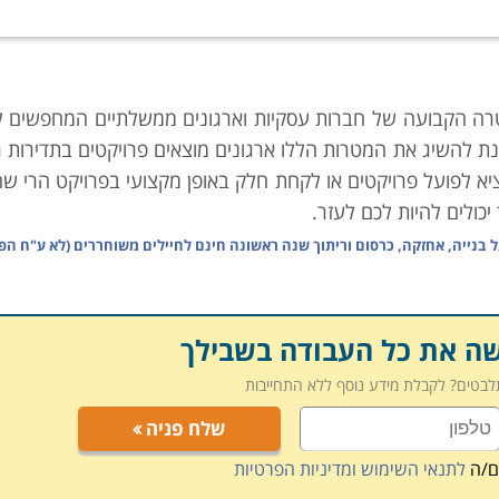
 למנטרה הקבועה של חברות עסקיות וארגונים ממשלתיים המחפשים 
 להשיג את המטרות הללו ארגונים מוצאים פרויקטים בתדירות ג
יא לפועל פרויקטים או לקחת חלק באופן מקצועי בפרויקט הרי שה
יכולים להיות לכם לעזר.
ל
בנייה, אחזקה, כרסום וריתוך שנה ראשונה חינם לחיילים משוחררים (לא ע"ח הפק
 זאת כיוון שפרויקטים מורכבים מהרבה משימות הקשורות אחת ב
בפרויקט. הידע הנדרש לעיסוק בניהול פרויקטים מורכבים או פ
שה את כל העבודה בשבילך
יקות עבודה. לכן, על מנת להוציא פרויקט מוצלח יש צורך באיש 
תלבטים? לקבלת מידע נוסף ללא התחייבות
ת באופן, אשר יאפשר לכל אנשי המערכת, הפועלים, המהנדסים,
שלח פניה
ל פרויקטים מעניק את הידע הנדרש לשם ניהול נכון, תוך הת
 בהתאם לתכנית עבודה מסודרת ומאורגנת מראש.
ם/ה
לתנאי השימוש ומדיניות הפרטיות