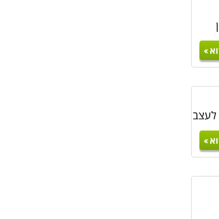
א
 בוגרי
בקורס
רטוטים
 לעצב
א