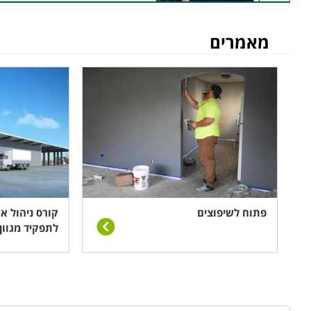
למי מתאימים הלימודים
מאמרים
לימודי ניהול פרויקטים בבניה מתאימים הן למהנדסים והן 
ומרתק וכן להרחיב את אפשרויות התעסוקה. הקורס דורש רק
צוות של אנשים, לעמוד ביעדים ומטרות מוגדרים ולהקפיד על
מה לומדים
מטרת הקורס היא לימוד הידע הנדרש לשם ארגון נכון ש
הפרויקט. לכן, במסגרת הקורס מועברים שיעורים והרצאו
תכנית עבודה ועד ניהול אחרון אנשי הצוות, נהלי בטיחות
וניהול תקציב.
פתוח לשיפוצים
קורס ניהול א
לתפקיד מגוון
קורס
CNC
CNC
או בשמו המלא
Computer Numerical Control
הי
הינם הדיוק של ביצוע העבודה, היכולת לייצר מספר רב של 
כניסת ה-
CNC
לשוק עברו כל המפעלים לשיטה זו במהירות