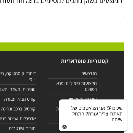
המוצעים בשוק נותנים למסיימים בהצלחה תעודת
קטגוריות פופלאריות
הנדסאים
לימודי קוסמטיקה, טי
ויופי
מקצועות טיפוליים ופרא
רפואים
מזכירות, משרד וחשב
קורסים מקצועיים
קורס מנהל עבודה
שלום 👋 אני הצ'אטבוט של
לימודי מחשבים ורשתות
קורסים ברכב ונהיגה
האתר! צריך עזרה? התחל
קורסים בניהול
אדריכלות ועיצוב פנים
שיחה.
לימודי שפות
מובייל ואינטרנט