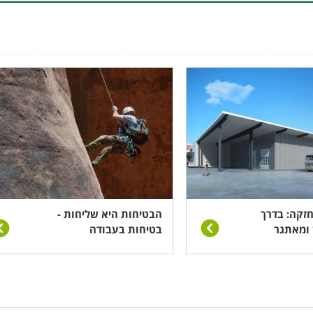
לאדריכלים כקורס העשרה וכן למי שמעוניין לרכוש מקצוע רווחי 
ע כלשהו בתחום ומתאים לאלו הרואים עצמם כבעלי יכולת לפקח,
 כללי ונהלי בטיחות.
ל הפרויקט ויצירת שיטת עבודה אפקטיבית ויעילה התורמת ל
ת בתחומי הבנייה, הבנת המערכת הכוללת של ניהול פרויקט מ
, היבטים משפטיים, כללי התנהלות בשטח, הכרת הציוד המכאני 
חזקה: בדרך
הבטיחות היא שליחות -
 ומאתגר
בטיחות בעבודה
נו הליך של עיבוד שבבי הנשלט לחלוטין על ידי מחשב.
יתרונות 
פריטים זהים והמהירות שלה יחסית לעיבוד הידני שקדם ל-
CNC
, דבר אשר הפך את החריטה הידנית לנחלתם של אומנים בלבד.