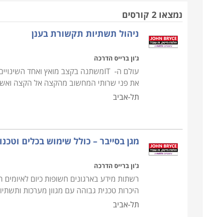
MCITP ו-MCSA, הכשרה מקצועית בסיסית, וקורסים מתקדמים לאנשי מקצוע מיומנים.
נמצאו 2 קורסים
ניהול תשתיות תקשורת בענן
במסגרת לימודי ניהול רשתות רוכשים המשתתפים ידע
מידע, תמיכה וטיפול ברשת ובתחומים רבים נוספים מעול
ג'ון ברייס הדרכה
עולם ה- ITמשתנה בקצב מואץ ואחד ה
מנהלי הרשת הם למעשה האנשים השולטים על מעבר המ
את פני שרותי המחשוב מהקצה אל הקצה ואשר
אחראים על אבטחת הרשת והמידע העובר בה, כך שהאקרי
תל-אביב
הלימודים מתקיימים בשפות שונות ונערכים במוקדים שונ
מגן בסייבר – כולל שימוש בכלים וטכנולו
ראשון לציון, קריות ועוד. שימו לב כי ל
, מו
הכשרת CCNA
ג'ון ברייס הדרכה
רשתות מידע בארגונים חשופות כיום לאיומים ר
היכרות טכנית גבוהה עם מגוון מערכות ותשתיות
תל-אביב