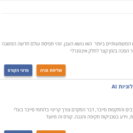
 בהקמת רשת תקשורת לעסקים, בניהול מחשבים בה, אבטחת
ם זה.
שינויים המשמעותיים ביותר הוא נושא הענן. זוהי תפיסת עולם חדשה המשנה
ידע בארגון ומאפשרים לו לתפקד. יתרה מכך, הם גם
 הפכה בזמן קצר לחלק אינטגרלי
ם לא יוכלו לפרוץ אליה.
שליחת פניה
פרטי הקורס
ים ברחבי הארץ, כגון: באר שבע, פתח תקווה, רמת גן, תל אביב,
גיות AI
קדשת באתר קטגוריה נפרדת.
בים והתקפות סייבר, דבר המקדם צורך קריטי בלוחמי סייבר בעלי
, וידע בטכניקות תקיפה והגנה. קורס זה מיועד