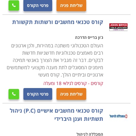
העבודה שבה יעסקו בעתיד.
שליחת פניה
פרטי הקורס

קורס טכנאי מחשבים ניידים
קורס טכנאי מחשבים ורשתות תקשורת
עוסק בלימוד מעמיק של מבנה המחשב הנייד, חומרה,
פירוק מחשבים ניידים והרכבתם, איתור תקלות, התקנת
ג'ון ברייס הדרכה
תוכנות על מחשב נייד ועוד.
העולם הטכנולוגי משתנה במהירות, ולכן ארגונים
רבים מאמצים טכנולוגיות חדשניוות חדשות
לבקרים. דבר זה מגביר את הצורך באנשי תמיכה
קורס טכנאי מחשבים עם הסמכת MCITP
מיומנים המסוגלים לתת מענה מקצועי למשתמשים
במסגרת הקורס תלמדו נושאי חומרה וטכנאות, טכנולוגיות
ארגוניים וביתיים הולך. קורס מעשי
מתקדמות, איתור תקלות, מערכות הפעלה ועוד תחומים
קורסים - קורסים לגילאי 18 ומעלה
שעליהם אחראי טכנאי המחשבים. במקביל תעסקו גם
שליחת פניה
פרטי הקורס

בעבודת מנהל רשתות תקשורת ותלמדו איך בונים רשת
תקשורת, איך מתאימים את הרשת לצרכים השוטפים של
קורס טכנאי מחשבים אישיים (P.C) ניהול
הארגון, איך פותרים בעיות וכן הלאה.
תשתיות וענן היברידי
מה מקבלים בסוף הקורס
המכללה לניהול