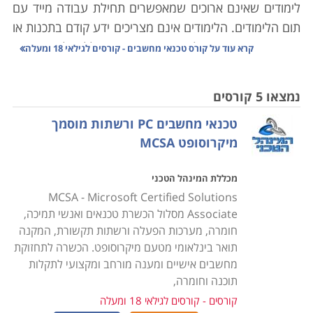
לימודים שאינם ארוכים שמאפשרים תחילת עבודה מייד עם
תום הלימודים. הלימודים אינם מצריכים ידע קודם בתכנות או
בתחומים אחרים מעולם המחשבים, והם כוללים לימוד האופן
קרא עוד על
קורס טכנאי מחשבים - קורסים לגילאי 18 ומעלה
שבו המחשב בנוי לצד תוכנות המסייעות לתמיכה במחשבים,
התקנת תוכנות, בניית מערכות מחשבים וטיפול
נמצאו 5 קורסים
במערכות קיימות. במסגרת הלימודים מוצעים הקורסים
טכנאי מחשבים PC ורשתות מוסמך
הבאים:
מיקרוסופט MCSA
קורס טכנאי מחשבים אישיים ורשתות תקשורת
מכללת המינהל הטכני
כוללים היכרות מעמיקה עם מבנה המחשב, סוגי מחשבים,
MCSA - Microsoft Certified Solutions
ציוד משלים, מערכות הפעלה, תחזוקה שוטפת, התקנה של
Associate מסלול הכשרת טכנאים ואנשי תמיכה,
תוכנות וחומרות שונות, רשתות תקשורת, שדרוג תוכנות
חומרה, מערכות הפעלה ורשתות תקשורת, המקנה
וגרסאות, טיפול בתקלות ובכשלים מערכתיים ונושאים רבים
תואר בינלאומי מטעם מיקרוסופט. הכשרה לתחזוקת
אחרים. הלימודים מתבצעים בדרך כלל במכללות מקצועיות
מחשבים אישיים ומענה מורחב ומקצועי לתקלות
תוכנה וחומרה,
שלהן מעבדות מחשבים משוכללות כאשר במהלך הקורס
המשתתפים מתרגלים באופן מעשי את מה שלמדו ואת
קורסים - קורסים לגילאי 18 ומעלה