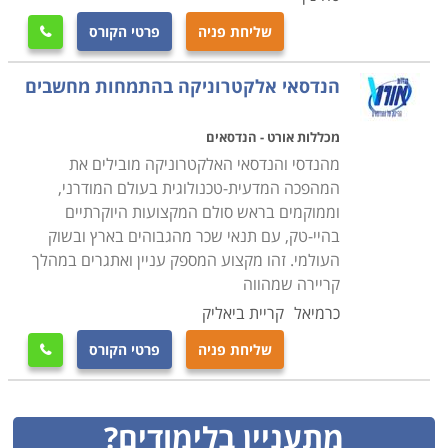
שליחת פניה
פרטי הקורס

הנדסאי אלקטרוניקה בהתמחות מחשבים
מכללות אורט - הנדסאים
מהנדסי והנדסאי האלקטרוניקה מובילים את
המהפכה המדעית-טכנולוגית בעולם המודרני,
וממוקמים בראש סולם המקצועות היוקרתיים
בהיי-טק, עם תנאי שכר מהגבוהים בארץ ובשוק
העולמי. זהו מקצוע המספק עניין ואתגרים במהלך
קריירה שמהווה
כרמיאל
קריית ביאליק
שליחת פניה
פרטי הקורס

מתעניין בלימודים?