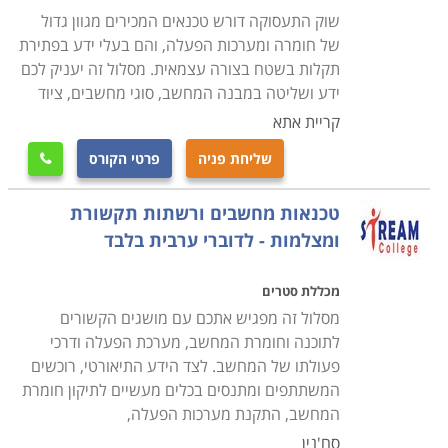
סיום הלימודים מזכה את המשתתפים בתעודת טכנאי שירות
שוק התעסוקה דורש טכנאים המכירים מגוון גדול
או תחזוקת מחשבים בהתאם למסלול הלימודים ולמכללה
של חומרה ומערכות הפעלה, והם בעלי ידע בפתירת
שבה נלמד הקורס. פרק הזמן הדרוש משתנה מקורס לקורס,
תקלות בשטח בצורה עצמאית. מסלול זה יעניק לכם
ידע ושליטה במבנה המחשב, סוגי מחשבים, ציוד
והתשלום קשור באופן ישיר למשך זמן הלימודים. קיימים לא
קריית אתא
מעט קורסים בתחום שמוכרים ללימודים על חשבון הפיקדון
לחיילים משוחררים או שמוצעים במסגרת קורסים על חשבון
שליחת פניה
פרטי הקורס

משרד העבודה.
טכנאות מחשבים ורשתות תקשורת
מחפשים עוד מידע
ומצלמות - לדוברי ערבית בלבד
קרא בקטגורית קורס טכנאי מחשבים את פירוט הקורסים,
בחר את הקורס המתאים, מלא את הפרטים ואנחנו נחזור
מכללת סטרים
אליך בהקדם.
מסלול זה מפגיש אתכם עם מושגים הקשורים
לתוכנה וחומרת המחשב, מערכת הפעלה ודרכי
פעולתו של המחשב. לצד הידע התיאורטי, רוכשים
המשתתפים ומתנסים בכלים מעשיים לתיקון חומרת
המחשב, התקנת מערכות הפעלה,
סח'נין