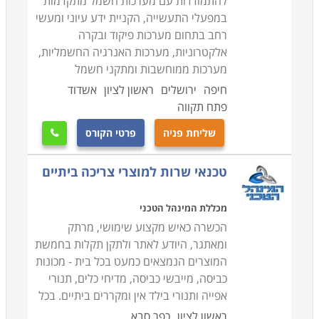
להתמודדות עם מערכות חשמל מתקדמות
במפעלי התעשייה, הקניית ידע עיוני ומעשי
רחב בתחום מערכות פיקוד ובקרה
אלקטרוניות, מערכות האנרגיה החשמליות,
מערכות ממוחשבות ומתקני חשמל
חיפה
ירושלים
ראשון לציון
אשדוד
פתח תקווה
שליחת פניה
פרטי הקורס

טכנאי שרות למוצרי צריכה ביתיים
מכללת המינהל הטכני
הכשרה כאיש מקצוע שימושי, מרתק
ומאתגר, היודע לאתר ולתקן תקלות בחמשת
המוצרים הנמצאים כמעט בכל בית - מכונות
כביסה, מייבשי כביסה, מדיחי כלים, תנורי
אפייה ותנורי בילד אין ומקררים ביתיים. בכל
ראשון לציון
כפר סבא