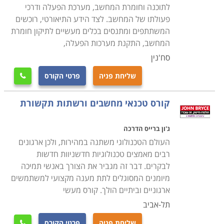
או תחזוקת מחשבים בהתאם למסלול הלימודים ולמכללה
לתוכנה וחומרת המחשב, מערכת הפעלה ודרכי
שבה נלמד הקורס. פרק הזמן הדרוש משתנה מקורס לקורס,
פעולתו של המחשב. לצד הידע התיאורטי, רוכשים
והתשלום קשור באופן ישיר למשך זמן הלימודים. קיימים לא
המשתתפים ומתנסים בכלים מעשיים לתיקון חומרת
המחשב, התקנת מערכות הפעלה,
מעט קורסים בתחום שמוכרים ללימודים על חשבון הפיקדון
לחיילים משוחררים או שמוצעים במסגרת קורסים על חשבון
סח'נין
משרד העבודה.
שליחת פניה
פרטי הקורס

מחפשים עוד מידע
קורס טכנאי מחשבים ורשתות תקשורת
קרא בקטגורית קורס טכנאי מחשבים את פירוט הקורסים,
בחר את הקורס המתאים, מלא את הפרטים ואנחנו נחזור
ג'ון ברייס הדרכה
אליך בהקדם.
העולם הטכנולוגי משתנה במהירות, ולכן ארגונים
רבים מאמצים טכנולוגיות חדשניוות חדשות
לבקרים. דבר זה מגביר את הצורך באנשי תמיכה
מיומנים המסוגלים לתת מענה מקצועי למשתמשים
ארגוניים וביתיים הולך. קורס מעשי
תל-אביב
שליחת פניה
פרטי הקורס
