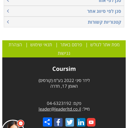
סנן לפי אזור
סנן לפי סיווג אחר
קטגוריות קשורות
מפת אתר לגולש
|
פרסם באתר
|
תנאי שימוש
|
הצהרת
נגישות
Coursim
לידר סיני 2022 בע"מ (קורסים)
האומן 17, חדרה
פקס: 04-6323192
מייל:
leader@leaderltd.co.il
Share