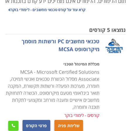
תום הלימודים. הלימודים אינם מצריכים ידע קודם בתכנות או
בתחומים אחרים מעולם המחשבים, והם כוללים לימוד האופן
קרא עוד על
קורס טכנאי מחשבים - לימודי בוקר
שבו המחשב בנוי לצד תוכנות המסייעות לתמיכה במחשבים,
התקנת תוכנות, בניית מערכות מחשבים וטיפול
נמצאו 5 קורסים
במערכות קיימות. במסגרת הלימודים מוצעים הקורסים
טכנאי מחשבים PC ורשתות מוסמך
הבאים:
מיקרוסופט MCSA
קורס טכנאי מחשבים אישיים ורשתות תקשורת
מכללת המינהל הטכני
כוללים היכרות מעמיקה עם מבנה המחשב, סוגי מחשבים,
MCSA - Microsoft Certified Solutions
ציוד משלים, מערכות הפעלה, תחזוקה שוטפת, התקנה של
Associate מסלול הכשרת טכנאים ואנשי תמיכה,
תוכנות וחומרות שונות, רשתות תקשורת, שדרוג תוכנות
חומרה, מערכות הפעלה ורשתות תקשורת, המקנה
וגרסאות, טיפול בתקלות ובכשלים מערכתיים ונושאים רבים
תואר בינלאומי מטעם מיקרוסופט. הכשרה לתחזוקת
אחרים. הלימודים מתבצעים בדרך כלל במכללות מקצועיות
מחשבים אישיים ומענה מורחב ומקצועי לתקלות
תוכנה וחומרה,
שלהן מעבדות מחשבים משוכללות כאשר במהלך הקורס
המשתתפים מתרגלים באופן מעשי את מה שלמדו ואת
קורסים - לימודי בוקר
העבודה שבה יעסקו בעתיד.
שליחת פניה
פרטי הקורס
