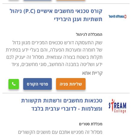
קורס טכנאי מחשבים ניידים
קורס טכנאי מחשבים אישיים (P.C) ניהול
עוסק בלימוד מעמיק של מבנה המחשב הנייד, חומרה,
תשתיות וענן היברידי
פירוק מחשבים ניידים והרכבתם, איתור תקלות, התקנת
תוכנות על מחשב נייד ועוד.
המכללה לניהול
שוק התעסוקה דורש טכנאים המכירים מגוון גדול
של חומרה ומערכות הפעלה, והם בעלי ידע בפתירת
קורס טכנאי מחשבים עם הסמכת MCITP
תקלות בשטח בצורה עצמאית. מסלול זה יעניק לכם
במסגרת הקורס תלמדו נושאי חומרה וטכנאות, טכנולוגיות
ידע ושליטה במבנה המחשב, סוגי מחשבים, ציוד
מתקדמות, איתור תקלות, מערכות הפעלה ועוד תחומים
קריית אתא
שעליהם אחראי טכנאי המחשבים. במקביל תעסקו גם
שליחת פניה
פרטי הקורס
בעבודת מנהל רשתות תקשורת ותלמדו איך בונים רשת

תקשורת, איך מתאימים את הרשת לצרכים השוטפים של
טכנאות מחשבים ורשתות תקשורת
הארגון, איך פותרים בעיות וכן הלאה.
ומצלמות - לדוברי ערבית בלבד
מה מקבלים בסוף הקורס
מכללת סטרים
סיום הלימודים מזכה את המשתתפים בתעודת טכנאי שירות
מסלול זה מפגיש אתכם עם מושגים הקשורים