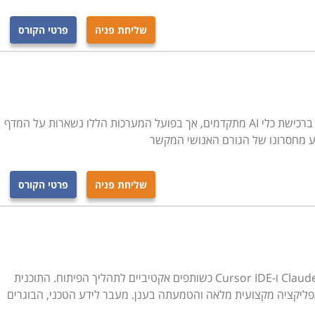
 תחומים רבים, כך שלימודי בינה מלאכותית מתמקדים בדרך
 היכולת להשתמש בכלי ה-
AI
על מנת להגיע לתוצאות
שליחת פניה
פרטי הקורס
כבר כאן. אם לא תלמדו כיצד להשתמש ב-
AI
תיוותרו מאחור.
חברות רבות משקיעות כיום מאות אלפי שקלים ברכישת כלי AI מתקדמים, אך בפועל המערכות הללו נשארות על המדף
ע מחסרונו של הגורם האנושי המקשר
שליחת פניה
פרטי הקורס
קורס פיתוח Fullstack חדשני המשלב את Claude AI ו-Cursor IDE כשותפים אקטיביים לתהליך הפיתוח. התוכנית
ליקציה מקצועית מלאה והטמעתה בענן. מעבר לידע הטכני, הבוגרים