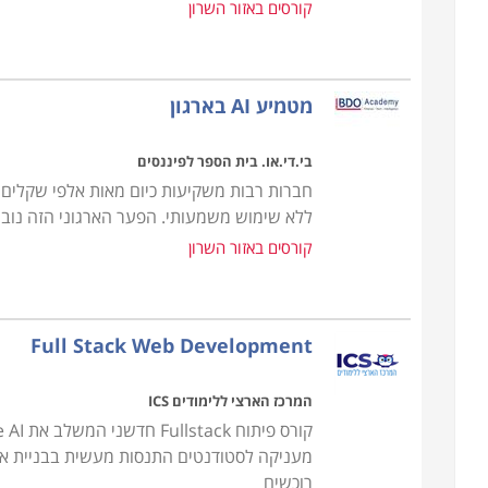
קורסים באזור השרון
מעצם טיבה של הבינה המלאכותית היא מתפרשת על פני
כלל בתחום אחד או שניים בלבד, והם מעניקים לכם את
האופטימליות. הבינה המלאכותית היא העתיד, והעתיד 
מטמיע AI בארגון
בי.די.או. בית הספר לפיננסים
ללא שימוש משמעותי. הפער הארגוני הזה נוב
קורסים באזור השרון
Full Stack Web Development
המרכז הארצי ללימודים ICS
מעניקה לסטודנטים התנסות מעשית בבניית אפ
רוכשים